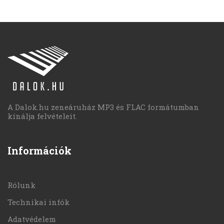
A Dalok.hu zeneáruház MP3 és FLAC formátumban
kínálja felvételeit.
Információk
Rólunk
Technikai infók
Adatvédelem