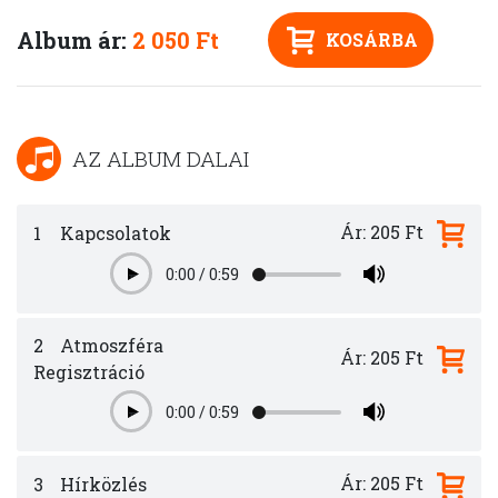
Album ár:
2 050 Ft
KOSÁRBA
AZ ALBUM DALAI
Ár: 205 Ft
1
Kapcsolatok
0:00
/
0:59
Play
2
Atmoszféra
Ár: 205 Ft
Regisztráció
0:00
/
0:59
Play
Ár: 205 Ft
3
Hírközlés