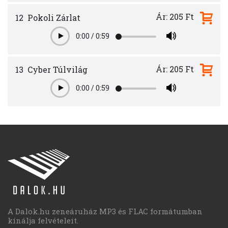
Ár: 205 Ft
12
Pokoli Zárlat
0:00
/
0:59
Play
Ár: 205 Ft
13
Cyber Túlvilág
0:00
/
0:59
Play
A Dalok.hu zeneáruház MP3 és FLAC formátumban
kínálja felvételeit.