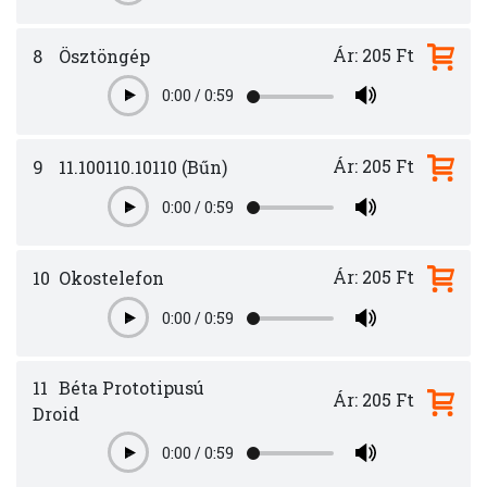
Ár: 205 Ft
8
Ösztöngép
0:00
/
0:59
Play
Ár: 205 Ft
9
11.100110.10110 (Bűn)
0:00
/
0:59
Play
Ár: 205 Ft
10
Okostelefon
0:00
/
0:59
Play
11
Béta Prototipusú
Ár: 205 Ft
Droid
0:00
/
0:59
Play