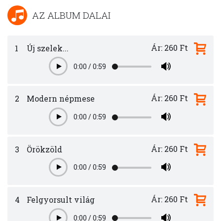
AZ ALBUM DALAI
Ár: 260 Ft
1
Új szelek...
0:00
/
0:59
Play
Ár: 260 Ft
2
Modern népmese
0:00
/
0:59
Play
Ár: 260 Ft
3
Örökzöld
0:00
/
0:59
Play
Ár: 260 Ft
4
Felgyorsult világ
0:00
/
0:59
Play