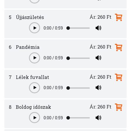
Ár: 260 Ft
5
Újjászületés
0:00
/
0:59
Play
Ár: 260 Ft
6
Pandémia
0:00
/
0:59
Play
Ár: 260 Ft
7
Lélek fuvallat
0:00
/
0:59
Play
Ár: 260 Ft
8
Boldog időszak
0:00
/
0:59
Play