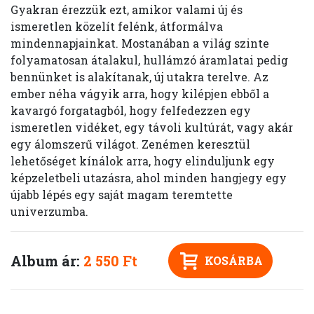
Gyakran érezzük ezt, amikor valami új és
ismeretlen közelít felénk, átformálva
mindennapjainkat. Mostanában a világ szinte
folyamatosan átalakul, hullámzó áramlatai pedig
bennünket is alakítanak, új utakra terelve. Az
ember néha vágyik arra, hogy kilépjen ebből a
kavargó forgatagból, hogy felfedezzen egy
ismeretlen vidéket, egy távoli kultúrát, vagy akár
egy álomszerű világot. Zenémen keresztül
lehetőséget kínálok arra, hogy elinduljunk egy
képzeletbeli utazásra, ahol minden hangjegy egy
újabb lépés egy saját magam teremtette
univerzumba.
Album ár:
2 550 Ft
KOSÁRBA