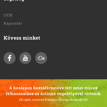
GYIK
Kapcsolat
Kövess minket
A honlapon hozzáférhetővé tett zenei művek
felhasználása az Artisjus engedélyével történik.
All rights reserved
© Magyar Élőzene Nonprofit Kft.