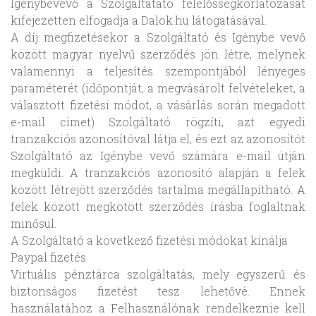
Igénybevevő a Szolgáltatató felelősségkorlátozását
kifejezetten elfogadja a Dalok.hu látogatásával.
A díj megfizetésekor a Szolgáltató és Igénybe vevő
között magyar nyelvű szerződés jön létre, melynek
valamennyi a teljesítés szempontjából lényeges
paraméterét (időpontját, a megvásárolt felvételeket, a
választott fizetési módot, a vásárlás során megadott
e-mail címet) Szolgáltató rögzíti, azt egyedi
tranzakciós azonosítóval látja el, és ezt az azonosítót
Szolgáltató az Igénybe vevő számára e-mail útján
megküldi. A tranzakciós azonosító alapján a felek
között létrejött szerződés tartalma megállapítható. A
felek között megkötött szerződés írásba foglaltnak
minősül.
A Szolgáltató a következő fizetési módokat kínálja
Paypal fizetés
Virtuális pénztárca szolgáltatás, mely egyszerű és
biztonságos fizetést tesz lehetővé. Ennek
használatához a Felhasználónak rendelkeznie kell