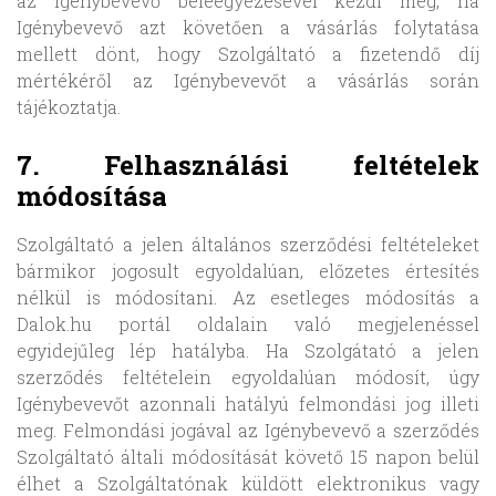
az igénybevevő beleegyezésével kezdi meg, ha
Igénybevevő azt követően a vásárlás folytatása
mellett dönt, hogy Szolgáltató a fizetendő díj
mértékéről az Igénybevevőt a vásárlás során
tájékoztatja.
7. Felhasználási feltételek
módosítása
Szolgáltató a jelen általános szerződési feltételeket
bármikor jogosult egyoldalúan, előzetes értesítés
nélkül is módosítani. Az esetleges módosítás a
Dalok.hu portál oldalain való megjelenéssel
egyidejűleg lép hatályba. Ha Szolgátató a jelen
szerződés feltételein egyoldalúan módosít, úgy
Igénybevevőt azonnali hatályú felmondási jog illeti
meg. Felmondási jogával az Igénybevevő a szerződés
Szolgáltató általi módosítását követő 15 napon belül
élhet a Szolgáltatónak küldött elektronikus vagy