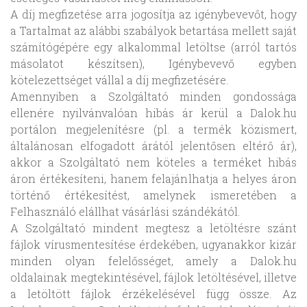
A díj megfizetése arra jogosítja az igénybevevőt, hogy
a Tartalmat az alábbi szabályok betartása mellett saját
számítógépére egy alkalommal letöltse (arról tartós
másolatot készítsen), Igénybevevő egyben
kötelezettséget vállal a díj megfizetésére.
Amennyiben a Szolgáltató minden gondossága
ellenére nyilvánvalóan hibás ár kerül a Dalok.hu
portálon megjelenítésre (pl. a termék közismert,
általánosan elfogadott árától jelentősen eltérő ár),
akkor a Szolgáltató nem köteles a terméket hibás
áron értékesíteni, hanem felajánlhatja a helyes áron
történő értékesítést, amelynek ismeretében a
Felhasználó elállhat vásárlási szándékától.
A Szolgáltató mindent megtesz a letöltésre szánt
fájlok vírusmentesítése érdekében, ugyanakkor kizár
minden olyan felelősséget, amely a Dalok.hu
oldalainak megtekintésével, fájlok letöltésével, illetve
a letöltött fájlok érzékelésével függ össze. Az