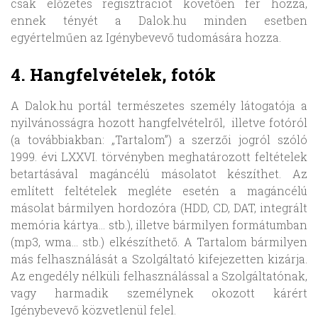
csak előzetes regisztrációt követően fér hozzá,
ennek tényét a Dalok.hu minden esetben
egyértelműen az Igénybevevő tudomására hozza.
4. Hangfelvételek, fotók
A Dalok.hu portál természetes személy látogatója a
nyilvánosságra hozott hangfelvételről, illetve fotóról
(a továbbiakban: „Tartalom”) a szerzői jogról szóló
1999. évi LXXVI. törvényben meghatározott feltételek
betartásával magáncélú másolatot készíthet. Az
említett feltételek megléte esetén a magáncélú
másolat bármilyen hordozóra (HDD, CD, DAT, integrált
memória kártya… stb.), illetve bármilyen formátumban
(mp3, wma… stb.) elkészíthető. A Tartalom bármilyen
más felhasználását a Szolgáltató kifejezetten kizárja.
Az engedély nélküli felhasználással a Szolgáltatónak,
vagy harmadik személynek okozott kárért
Igénybevevő közvetlenül felel.