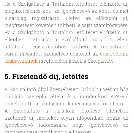
Ha a Szolgáltató a Tartalom letöltését előfizetői díj
megfizetéséhez köti, az Igénybevevő az adott elemet
kizárólag regisztráció, illetve az előfizetői díj
megfizetését követően töltheti le saját számítógépére.
Ha a Szolgáltató a Tartalom letöltését előfizetői díj
ellenben biztosítja, a Szolgáltató az adott elem
letöltését regisztrációhoz kötheti. A regisztráció
során megadott személyes adatokat az
adatvédelmi
szabályzatnak
megfelelően kezeli a Szolgáltató.
5. Fizetendő díj, letöltés
A Szolgáltató által üzemeltetett Dalok.hu webáruház
oldalain szereplő vételárak a mindenkori ÁFÁ-val
növelt bruttó árakat jelenítik meg magyar forintban.
A Szolgáltató a Tartalom letöltése ellenében
fizetendő díj mértékét olyan időpontban hozza az
Igénybevevő tudomására, hogy Igénybevevő az
esetleges vásárlástól még elállhasson.