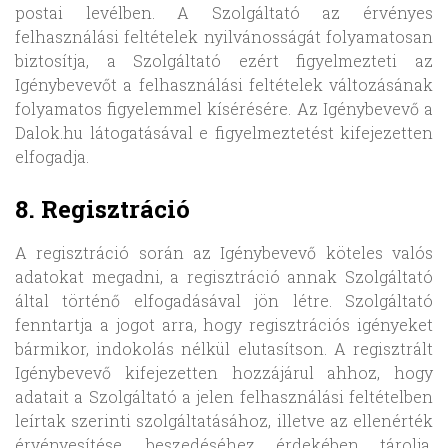
postai levélben. A Szolgáltató az érvényes
felhasználási feltételek nyilvánosságát folyamatosan
biztosítja, a Szolgáltató ezért figyelmezteti az
Igénybevevőt a felhasználási feltételek változásának
folyamatos figyelemmel kísérésére. Az Igénybevevő a
Dalok.hu látogatásával e figyelmeztetést kifejezetten
elfogadja.
8. Regisztráció
A regisztráció során az Igénybevevő köteles valós
adatokat megadni, a regisztráció annak Szolgáltató
által történő elfogadásával jön létre. Szolgáltató
fenntartja a jogot arra, hogy regisztrációs igényeket
bármikor, indokolás nélkül elutasítson. A regisztrált
Igénybevevő kifejezetten hozzájárul ahhoz, hogy
adatait a Szolgáltató a jelen felhasználási feltételben
leírtak szerinti szolgáltatásához, illetve az ellenérték
érvényesítése, beszedéséhez érdekében tárolja,