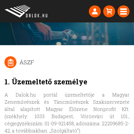
ÁSZF
1. Üzemeltető személye
A Dalok.hu portál üzemeltetője a Magyar
Zeneművészek és Táncművészek Szakszervezete
által alapított Magyar Élőzene Nonprofit Kft.
(székhely: 1033 Budapest, Vörösvári út 101.,
cégjegyzékszám: 01-09-921458, adószáma: 22209685-2-
42, a továbbiakban: „Szolgáltató”).