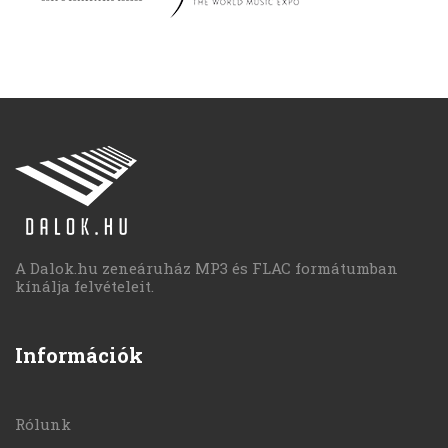
A Dalok.hu zeneáruház MP3 és FLAC formátumban
kínálja felvételeit.
Információk
Rólunk