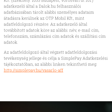
Kft. (székhely: 1033 Budapest, Vörösvári út 101.)
adatkezelő által a Dalok.hu felhasználói
adatbázisában tárolt alábbi személyes adataim
átadásra kerülnek az OTP Mobil Kft., mint
adatfeldolgozó részére. Az adatkezelő által
továbbított adatok köre az alábbi: név, e-mail cím,
telefonszám, számlázási cím adatok és szállítási cím
adatok.
Az adatfeldolgozó által végzett adatfeldolgozási
tevékenység jellege és célja a SimplePay Adatkezelési
tájékoztatóban, az alábbi linken tekinthető meg:
http://simplepay.hu/vasarlo-aff