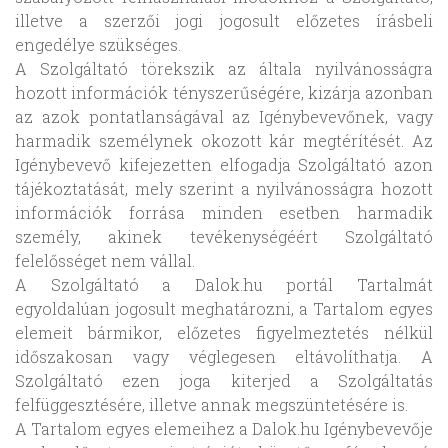
illetve a szerzői jogi jogosult előzetes írásbeli
engedélye szükséges.
A Szolgáltató törekszik az általa nyilvánosságra
hozott információk tényszerűségére, kizárja azonban
az azok pontatlanságával az Igénybevevőnek, vagy
harmadik személynek okozott kár megtérítését. Az
Igénybevevő kifejezetten elfogadja Szolgáltató azon
tájékoztatását, mely szerint a nyilvánosságra hozott
információk forrása minden esetben harmadik
személy, akinek tevékenységéért Szolgáltató
felelősséget nem vállal.
A Szolgáltató a Dalok.hu portál Tartalmát
egyoldalúan jogosult meghatározni, a Tartalom egyes
elemeit bármikor, előzetes figyelmeztetés nélkül
időszakosan vagy véglegesen eltávolíthatja. A
Szolgáltató ezen joga kiterjed a Szolgáltatás
felfüggesztésére, illetve annak megszüntetésére is.
A Tartalom egyes elemeihez a Dalok.hu Igénybevevője