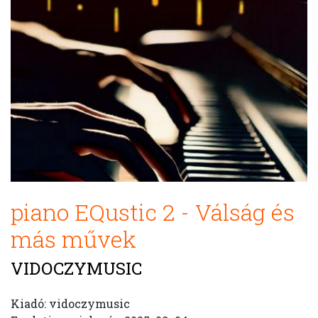
piano EQustic 2 - Válság és
más művek
VIDOCZYMUSIC
Kiadó: vidoczymusic