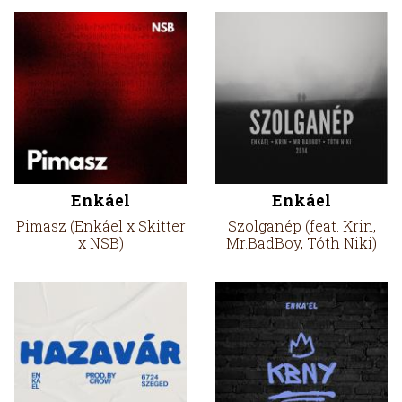
Enkáel
Enkáel
Pimasz (Enkáel x Skitter
Szolganép (feat. Krin,
x NSB)
Mr.BadBoy, Tóth Niki)