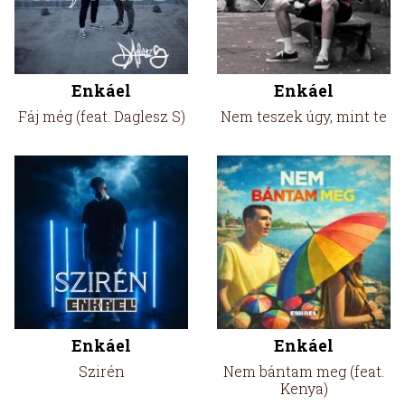
Enkáel
Enkáel
Fáj még (feat. Daglesz S)
Nem teszek úgy, mint te
Enkáel
Enkáel
Szirén
Nem bántam meg (feat.
Kenya)