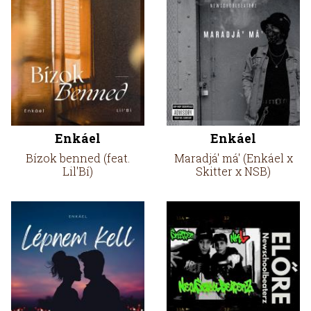
Enkáel
Enkáel
Bízok benned (feat.
Maradjá' má' (Enkáel x
Lil'Bí)
Skitter x NSB)