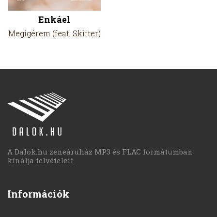
Enkáel
Megígérem (feat. Skitter)
A Dalok.hu zeneáruház MP3 és FLAC formátumban
kínálja felvételeit.
Információk