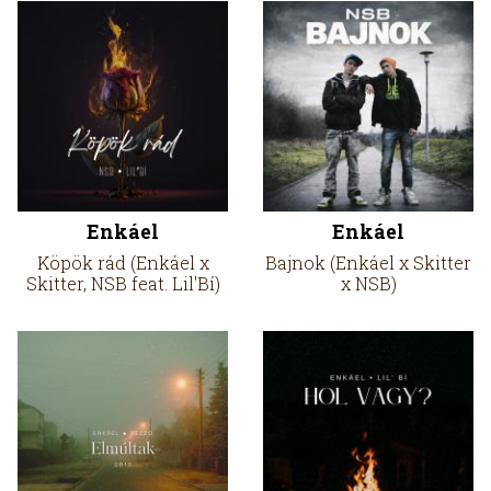
Enkáel
Enkáel
Köpök rád (Enkáel x
Bajnok (Enkáel x Skitter
Skitter, NSB feat. Lil'Bí)
x NSB)