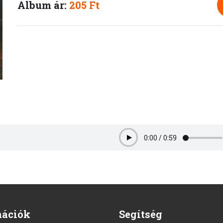
Album ár:
205 Ft
0:00
/
0:59
Play
mációk
Segítség