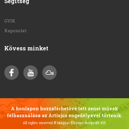
Segítség
GYIK
Kapcsolat
Kövess minket
A honlapon hozzáférhetővé tett zenei művek
felhasználása az Artisjus engedélyével történik.
All rights reserved
© Magyar Élőzene Nonprofit Kft.