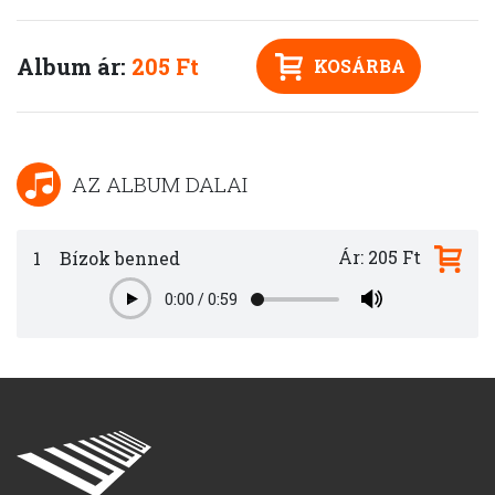
Album ár:
205 Ft
KOSÁRBA
AZ ALBUM DALAI
Ár: 205 Ft
1
Bízok benned
0:00
/
0:59
Play