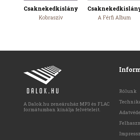
Csaknekedkislány
Csaknekedkislán
Kobraszív
A Férfi Album
Infor
Rólunk
Technika
A Dalok.hu zeneáruház MP3 és FLAC
formátumban kínálja felvételeit.
Adatvéd
Felhaszn
Impress