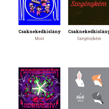
Csaknekedkislány
Csaknekedkislán
Most
Szegénykém