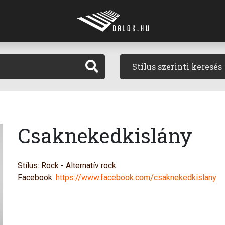
Stílus szerinti keresés
Csaknekedkislány
Stílus: Rock - Alternatív rock
Facebook:
https://www.facebook.com/csaknekedkislany