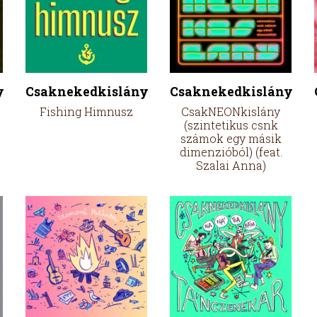
y
Csaknekedkislány
Csaknekedkislány
Fishing Himnusz
CsakNEONkislány
(szintetikus csnk
számok egy másik
dimenzióból) (feat.
Szalai Anna)