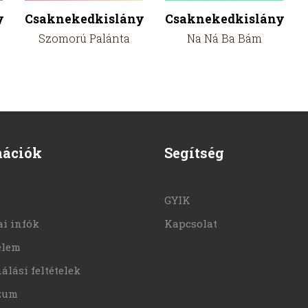
y
Csaknekedkislány
Csaknekedkislány
Szomorú Palánta
Na Ná Ba Bám
mációk
Segítség
GYIK
i infók
Kapcsolat
elem
álási feltételek
zum