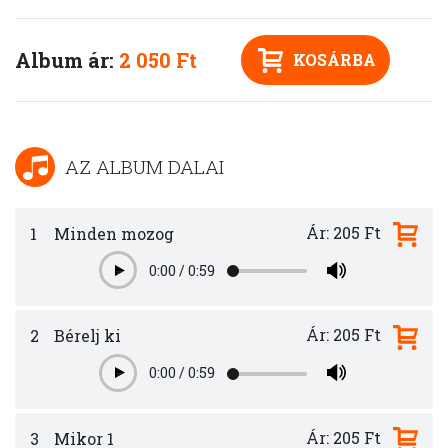
Album ár:
2 050 Ft
KOSÁRBA
AZ ALBUM DALAI
Ár: 205 Ft
1
Minden mozog
0:00
/
0:59
Play
Ár: 205 Ft
2
Bérelj ki
0:00
/
0:59
Play
Ár: 205 Ft
3
Mikor 1