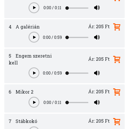
0:00
/
0:11
Play
Ár: 205 Ft
4
A galérián
0:00
/
0:59
Play
5
Engem szeretni
Ár: 205 Ft
kell
0:00
/
0:59
Play
Ár: 205 Ft
6
Mikor 2
0:00
/
0:11
Play
Ár: 205 Ft
7
Stábkokó