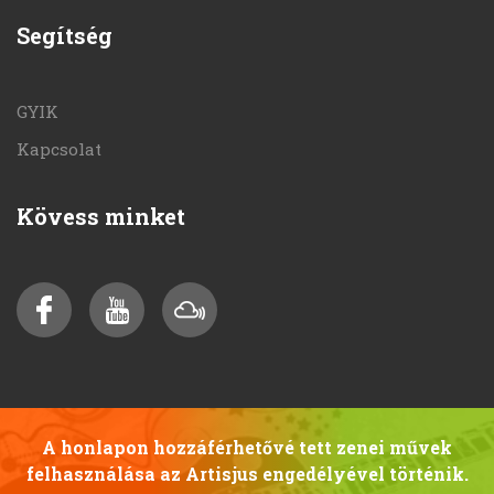
Segítség
GYIK
Kapcsolat
Kövess minket
A honlapon hozzáférhetővé tett zenei művek
felhasználása az Artisjus engedélyével történik.