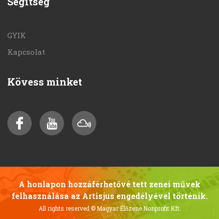
Segítség
GYIK
Kapcsolat
Kövess minket
A honlapon hozzáférhetővé tett zenei művek
felhasználása az Artisjus engedélyével történik.
All rights reserved
© Magyar Élőzene Nonprofit Kft.