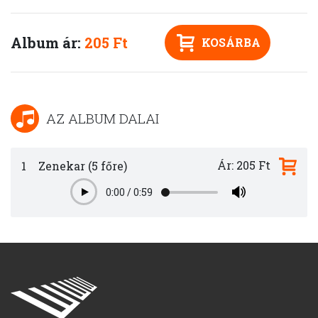
Album ár:
205 Ft
KOSÁRBA
AZ ALBUM DALAI
Ár: 205 Ft
1
Zenekar (5 főre)
0:00
/
0:59
Play