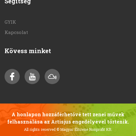
Segítség
GYIK
Kapcsolat
Kövess minket
A honlapon hozzáférhetővé tett zenei művek
felhasználása az Artisjus engedélyével történik.
All rights reserved
© Magyar Élőzene Nonprofit Kft.