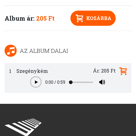
Album ár:
205 Ft
KOSÁRBA
AZ ALBUM DALAI
Ár: 205 Ft
1
Szegénykém
0:00
/
0:59
Play