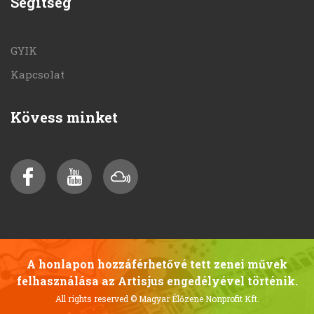
Segítség
GYIK
Kapcsolat
Kövess minket
A honlapon hozzáférhetővé tett zenei művek
felhasználása az Artisjus engedélyével történik.
All rights reserved
© Magyar Élőzene Nonprofit Kft.