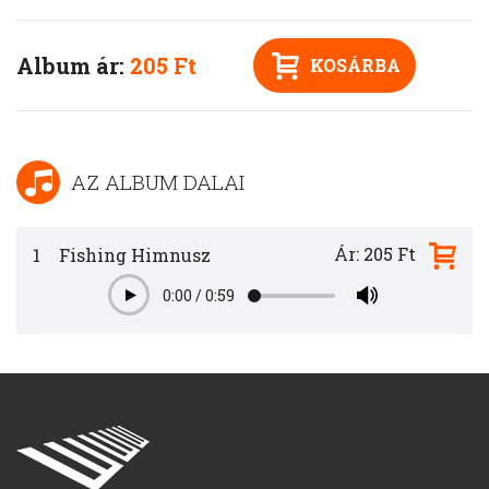
Album ár:
205 Ft
KOSÁRBA
AZ ALBUM DALAI
Ár: 205 Ft
1
Fishing Himnusz
0:00
/
0:59
Play