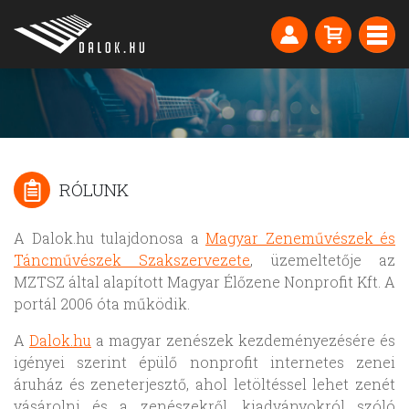
RÓLUNK
A Dalok.hu tulajdonosa a
Magyar Zeneművészek és
Táncművészek Szakszervezete
, üzemeltetője az
MZTSZ által alapított Magyar Élőzene Nonprofit Kft. A
portál 2006 óta működik.
A
Dalok.hu
a magyar zenészek kezdeményezésére és
igényei szerint épülő nonprofit internetes zenei
áruház és zeneterjesztő, ahol letöltéssel lehet zenét
vásárolni és a zenészekről, kiadványokról szóló