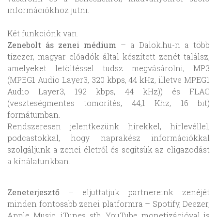
információkhoz jutni.
Két funkciónk van.
Zenebolt ás zenei médium
– a Dalok.hu-n a több
tízezer, magyar előadók által készített zenét találsz,
amelyeket letöltéssel tudsz megvásárolni, MP3
(MPEG1 Audio Layer3, 320 kbps, 44 kHz, illetve MPEG1
Audio Layer3, 192 kbps, 44 kHz)) és FLAC
(veszteségmentes tömörítés, 44,1 Khz, 16 bit)
formátumban.
Rendszeresen jelentkezünk hírekkel, hírlevéllel,
podcastokkal, hogy naprakész információkkal
szolgáljunk a zenei életről és segítsük az eligazodást
a kínálatunkban.
Zeneterjesztő
– eljuttatjuk partnereink zenéjét
minden fontosabb zenei platformra – Spotify, Deezer,
Apple Music, iTunes stb. YouTube monetizációval is