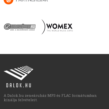
A Dalok.hu zeneáruház MP3 és FLAC formátumban
kínálja felvételeit.