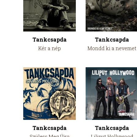
Tankcsapda
Tankcsapda
Kér a nép
Mondd ki a nevemet
Tankcsapda
Tankcsapda
Szüless Meg Újra
Liliput Hollywood