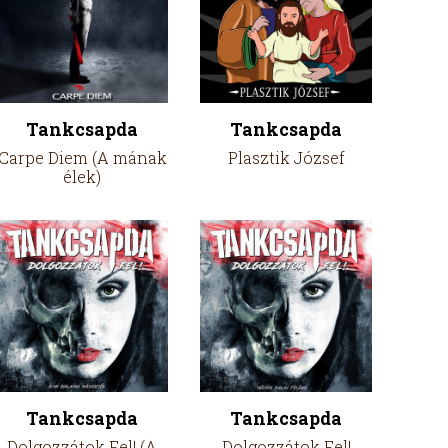
Tankcsapda
Tankcsapda
Carpe Diem (A mának
Plasztik József
élek)
Tankcsapda
Tankcsapda
Dolgozzátok Fel! (A
Dolgozzátok Fel!