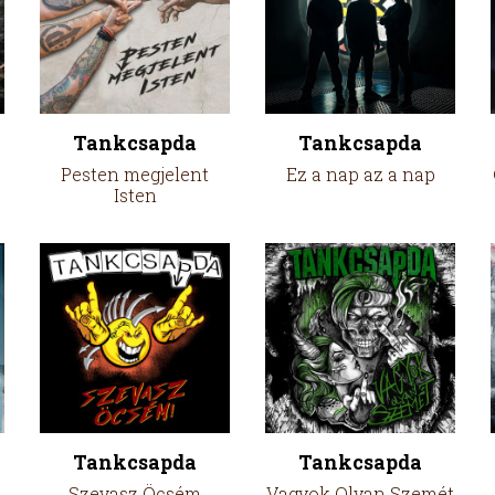
Tankcsapda
Tankcsapda
Pesten megjelent
Ez a nap az a nap
Isten
Tankcsapda
Tankcsapda
Szevasz Öcsém
Vagyok Olyan Szemét