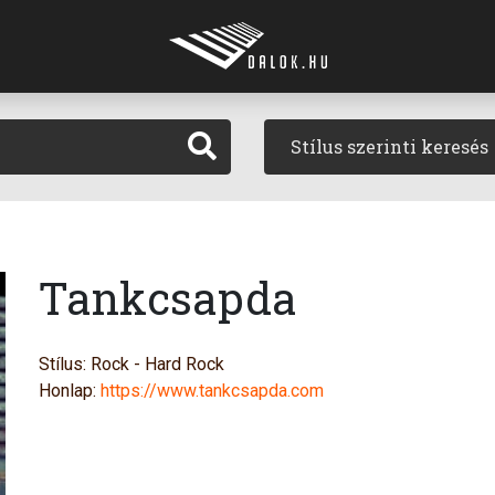
Stílus szerinti keresés
Tankcsapda
Stílus: Rock - Hard Rock
Honlap:
https://www.tankcsapda.com