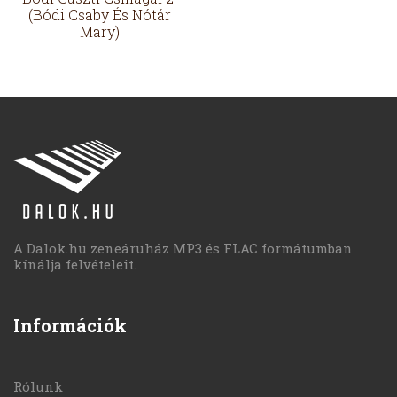
(Bódi Csaby És Nótár
Mary)
A Dalok.hu zeneáruház MP3 és FLAC formátumban
kínálja felvételeit.
Információk
Rólunk