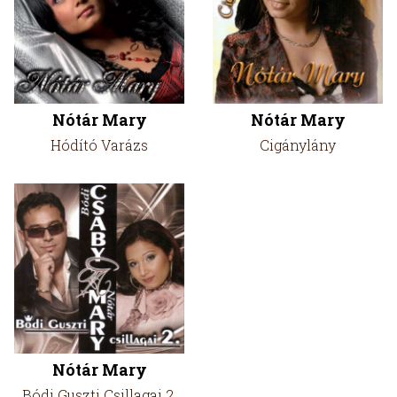
Nótár Mary
Nótár Mary
Hódító Varázs
Cigánylány
Nótár Mary
Bódi Guszti Csillagai 2.