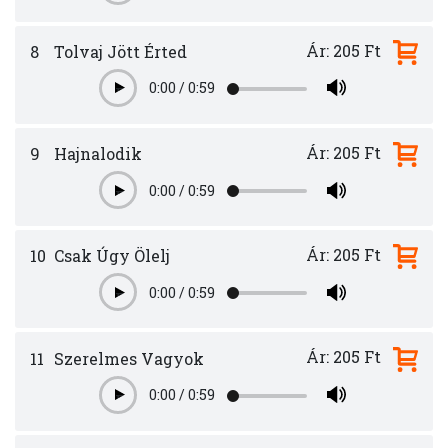
Ár: 205 Ft
8
Tolvaj Jött Érted
0:00
/
0:59
Play
Ár: 205 Ft
9
Hajnalodik
0:00
/
0:59
Play
Ár: 205 Ft
10
Csak Úgy Ölelj
0:00
/
0:59
Play
Ár: 205 Ft
11
Szerelmes Vagyok
0:00
/
0:59
Play