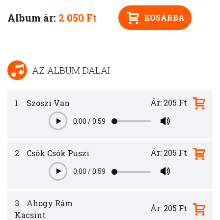
Album ár:
2 050 Ft
KOSÁRBA
AZ ALBUM DALAI
Ár: 205 Ft
1
Szoszi Van
0:00
/
0:59
Play
Ár: 205 Ft
2
Csók Csók Puszi
0:00
/
0:59
Play
3
Ahogy Rám
Ár: 205 Ft
Kacsint