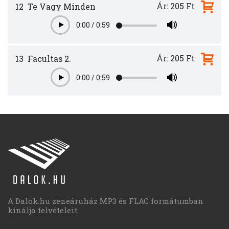
Ár: 205 Ft
12
Te Vagy Minden
0:00
/
0:59
Play
Ár: 205 Ft
13
Facultas 2.
0:00
/
0:59
Play
A Dalok.hu zeneáruház MP3 és FLAC formátumban
kínálja felvételeit.