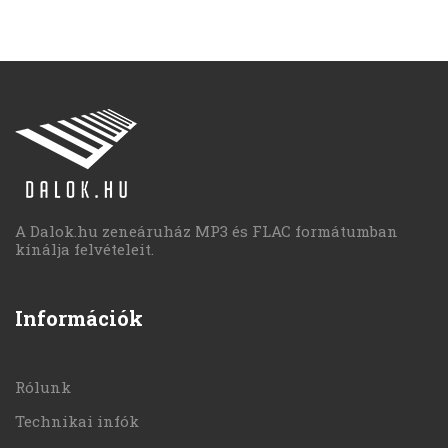
A Dalok.hu zeneáruház MP3 és FLAC formátumban
kínálja felvételeit.
Információk
Rólunk
Technikai infók