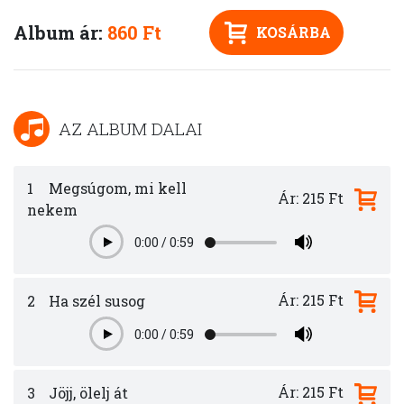
Album ár:
860 Ft
KOSÁRBA
AZ ALBUM DALAI
1
Megsúgom, mi kell
Ár: 215 Ft
nekem
0:00
/
0:59
Play
Ár: 215 Ft
2
Ha szél susog
0:00
/
0:59
Play
Ár: 215 Ft
3
Jöjj, ölelj át