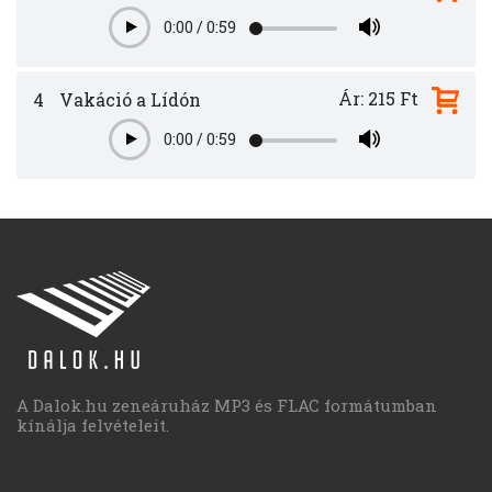
0:00
/
0:59
Play
Ár: 215 Ft
4
Vakáció a Lídón
0:00
/
0:59
Play
A Dalok.hu zeneáruház MP3 és FLAC formátumban
kínálja felvételeit.