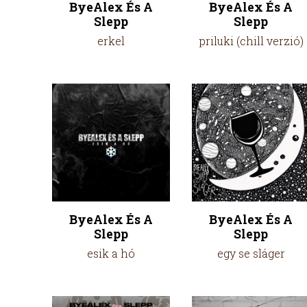
ByeAlex És A
ByeAlex És A
Slepp
Slepp
erkel
priluki (chill verzió)
ByeAlex És A
ByeAlex És A
Slepp
Slepp
esik a hó
egy se sláger