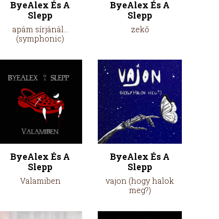
ByeAlex És A
ByeAlex És A
Slepp
Slepp
apám sírjánál...
zekő
(symphonic)
ByeAlex És A
ByeAlex És A
Slepp
Slepp
Valamiben
vajon (hogy halok
meg?)