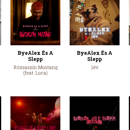
ByeAlex És A
ByeAlex És A
Slepp
Slepp
Rózsaszín Mustang
1év
(feat. Luca)