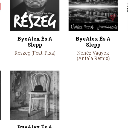
ByeAlex És A
ByeAlex És A
Slepp
Slepp
Részeg (Feat. Pixa)
Nehéz Vagyok
(Antala Remix)
ByeAlex És A