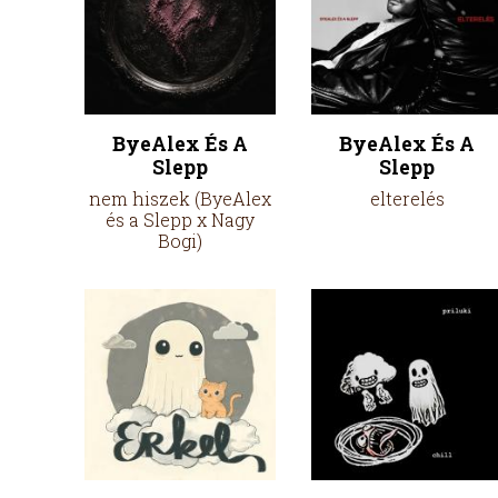
ByeAlex És A
ByeAlex És A
Slepp
Slepp
nem hiszek (ByeAlex
elterelés
és a Slepp x Nagy
Bogi)