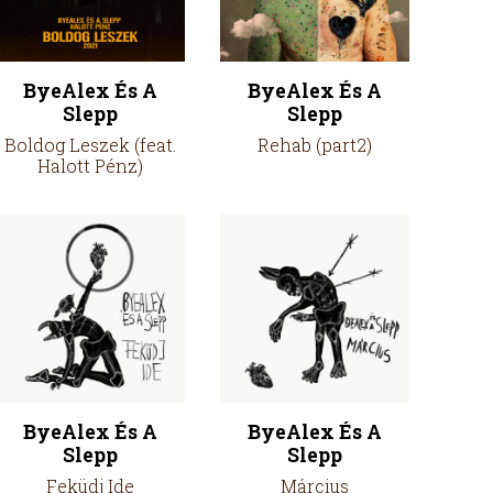
ByeAlex És A
ByeAlex És A
Slepp
Slepp
Boldog Leszek (feat.
Rehab (part2)
Halott Pénz)
ByeAlex És A
ByeAlex És A
Slepp
Slepp
Feküdj Ide
Március