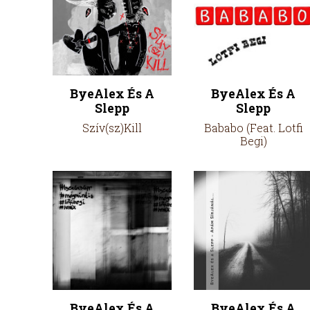
ByeAlex És A
ByeAlex És A
Slepp
Slepp
Szív(sz)Kill
Bababo (Feat. Lotfi
Begi)
ByeAlex És A
ByeAlex És A