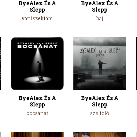
ByeAlex És A
ByeAlex És A
Slepp
Slepp
van1szektám
baj
ByeAlex És A
ByeAlex És A
Slepp
Slepp
bocsánat
széltoló