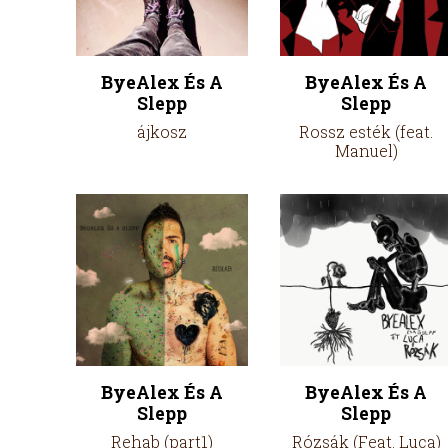
ByeAlex És A
ByeAlex És A
Slepp
Slepp
ájkosz
Rossz esték (feat.
Manuel)
ByeAlex És A
ByeAlex És A
Slepp
Slepp
Rehab (part1)
Rózsák (Feat. Luca)