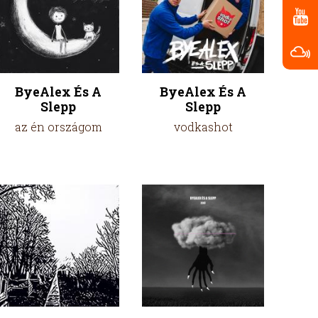
ByeAlex És A
ByeAlex És A
Slepp
Slepp
az én országom
vodkashot