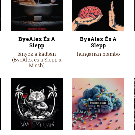
ByeAlex És A
ByeAlex És A
Slepp
Slepp
lányok a kádban
hungarian mambo
(ByeAlex és a Slepp x
Missh)