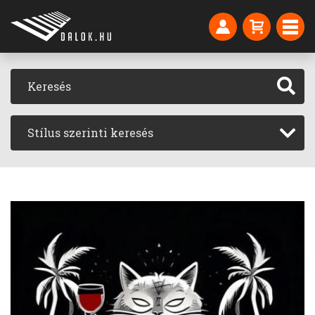
Stílus szerinti keresés