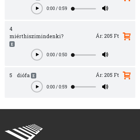
0:00
/
0:59
Play
4
Ár: 205 Ft
miérthiszimindenki?
E
0:00
/
0:50
Play
Ár: 205 Ft
5
diófa
E
0:00
/
0:59
Play