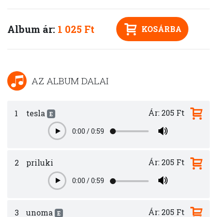
Album ár:
1 025 Ft
KOSÁRBA
AZ ALBUM DALAI
Ár: 205 Ft
1
tesla
E
0:00
/
0:59
Play
Ár: 205 Ft
2
priluki
0:00
/
0:59
Play
Ár: 205 Ft
3
unoma
E