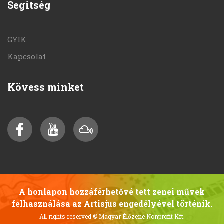
Segítség
GYIK
Kapcsolat
Kövess minket
A honlapon hozzáférhetővé tett zenei művek
felhasználása az Artisjus engedélyével történik.
All rights reserved
© Magyar Élőzene Nonprofit Kft.