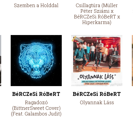
Szemben a Holddal
Csillagtúra (Müller
Péter Sziámi x
BéRCZeSi RóBeRT x
Hiperkarma)
BéRCZeSi RóBeRT
BéRCZeSi RóBeRT
Ragadozó
Olyannak Láss
(BittnerSweet Cover)
(Feat. Galambos Judit)