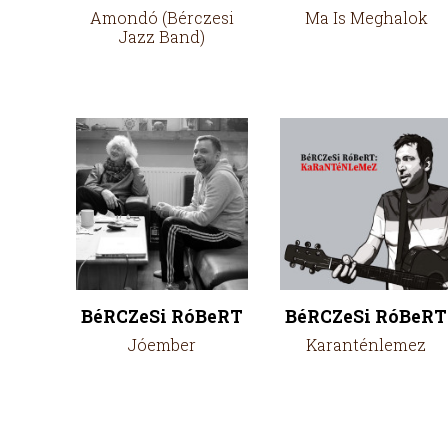
Amondó (Bérczesi
Ma Is Meghalok
Jazz Band)
BéRCZeSi RóBeRT
BéRCZeSi RóBeRT
Jóember
Karanténlemez