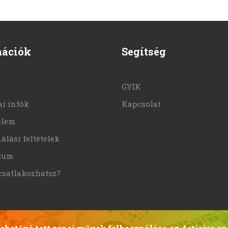
mációk
Segítség
GYIK
i infók
Kapcsolat
elem
álási feltételek
zum
csatlakozhatsz?