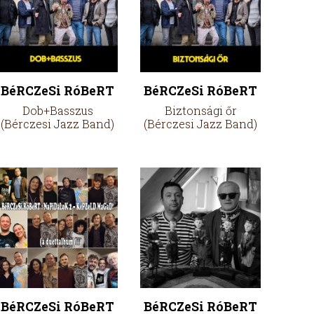
BéRCZeSi RóBeRT
BéRCZeSi RóBeRT
Dob+Basszus
Biztonsági őr
(Bérczesi Jazz Band)
(Bérczesi Jazz Band)
BéRCZeSi RóBeRT
BéRCZeSi RóBeRT