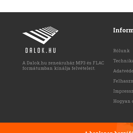
Infor
Rólunk
Technika
A Dalok.hu zeneáruház MP3 és FLAC
formátumban kínálja felvételeit.
Adatvéd
Felhaszn
Impress
Hogyan 