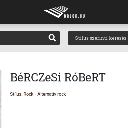
Stílus szerinti keresés
BéRCZeSi RóBeRT
Stílus: Rock - Alternatív rock