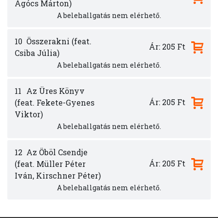
Agócs Márton)
A belehallgatás nem elérhető.
10
Összerakni (feat.
Ár: 205 Ft
Csiba Júlia)
A belehallgatás nem elérhető.
11
Az Üres Könyv
Ár: 205 Ft
(feat. Fekete-Gyenes
Viktor)
A belehallgatás nem elérhető.
12
Az Öböl Csendje
Ár: 205 Ft
(feat. Müller Péter
Iván, Kirschner Péter)
A belehallgatás nem elérhető.