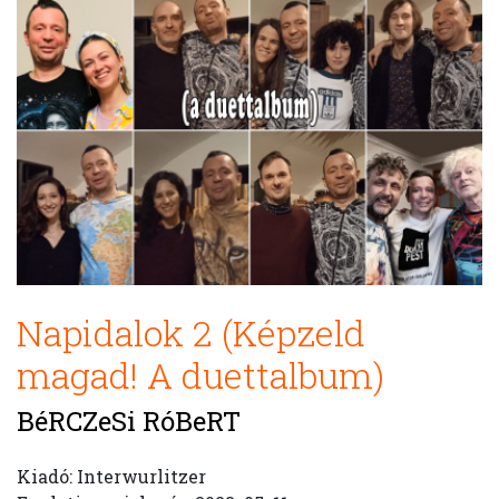
Napidalok 2 (Képzeld
magad! A duettalbum)
BéRCZeSi RóBeRT
Kiadó: Interwurlitzer