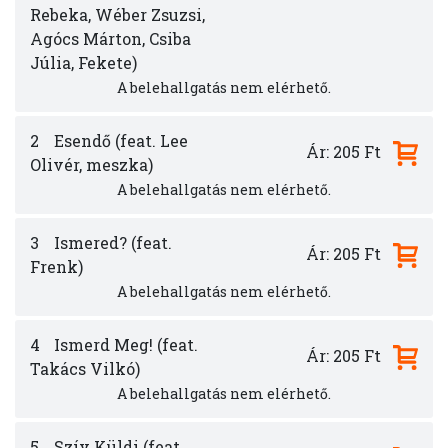
Rebeka, Wéber Zsuzsi,
Agócs Márton, Csiba
Júlia, Fekete)
A belehallgatás nem elérhető.
2
Esendő (feat. Lee
Ár: 205 Ft
Olivér, meszka)
A belehallgatás nem elérhető.
3
Ismered? (feat.
Ár: 205 Ft
Frenk)
A belehallgatás nem elérhető.
4
Ismerd Meg! (feat.
Ár: 205 Ft
Takács Vilkó)
A belehallgatás nem elérhető.
5
Szív Küldi (feat.