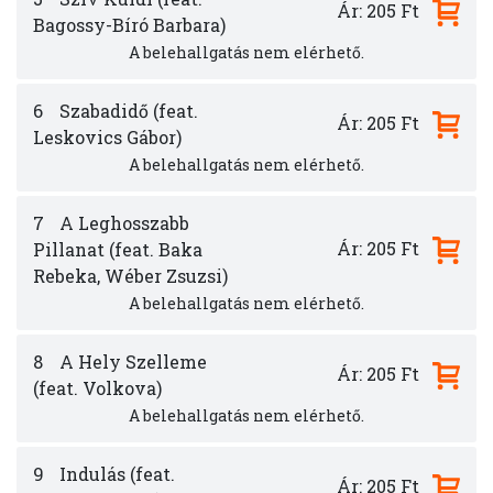
Ár: 205 Ft
Bagossy-Bíró Barbara)
A belehallgatás nem elérhető.
6
Szabadidő (feat.
Ár: 205 Ft
Leskovics Gábor)
A belehallgatás nem elérhető.
7
A Leghosszabb
Ár: 205 Ft
Pillanat (feat. Baka
Rebeka, Wéber Zsuzsi)
A belehallgatás nem elérhető.
8
A Hely Szelleme
Ár: 205 Ft
(feat. Volkova)
A belehallgatás nem elérhető.
9
Indulás (feat.
Ár: 205 Ft