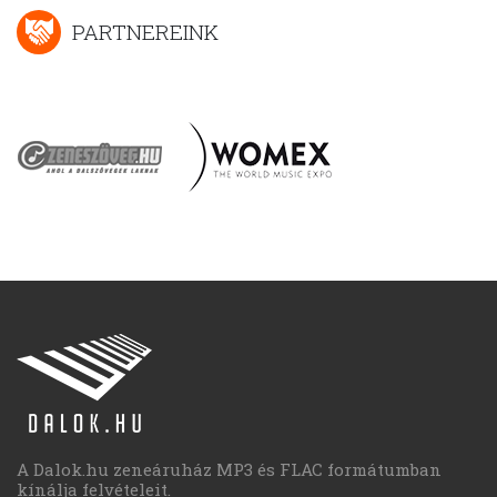
PARTNEREINK
A Dalok.hu zeneáruház MP3 és FLAC formátumban
kínálja felvételeit.