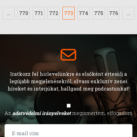
...
770
771
772
773
774
775
776
...
Iratkozz fel hírlevelünkre és elsőként értesülj a
legújabb megjelenésekről, olvass exkluzív zenei
híreket és interjúkat, hallgasd meg podcastunkat!
Az
adatvédelmi irányelveket
megismertem, elfogadom