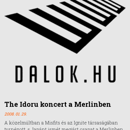
The Idoru koncert a Merlinben
2008. 01. 29.
A közelmúltban a Misfits és az Ignite társaságában
turnézott, s Japánt ismét megjárt csapat a Merlinben