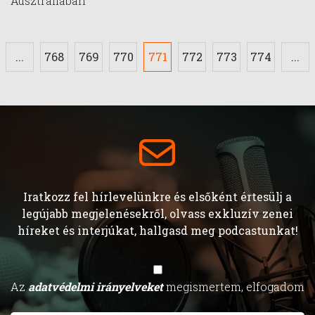
Ausztráliában
...
768
769
770
771
772
773
774
...
Iratkozz fel hírlevelünkre és elsőként értesülj a
legújabb megjelenésekről, olvass exkluzív zenei
híreket és interjúkat, hallgasd meg podcastunkat!
Az
adatvédelmi irányelveket
megismertem, elfogadom