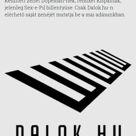
Készített zenét Dopeman-nek, remixet Kispálnak,
jelenleg Sex-e-Pil billentyűse. Csak Dalok.hu-n
elérhető saját zenéjét mutatja be a mai adásunkban.