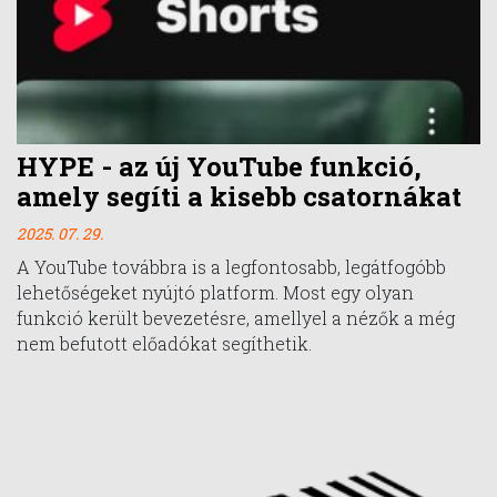
HYPE - az új YouTube funkció,
amely segíti a kisebb csatornákat
2025. 07. 29.
A YouTube továbbra is a legfontosabb, legátfogóbb
lehetőségeket nyújtó platform. Most egy olyan
funkció került bevezetésre, amellyel a nézők a még
nem befutott előadókat segíthetik.