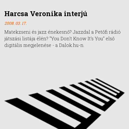
Harcsa Veronika interjú
2008. 03. 17.
Matekzseni és jazz énekesnő? Jazzdal a Petőfi rádió
játszási listája élén? "You Don't Know It's You" első
digitális megjelenése - a Dalok.hu-n.