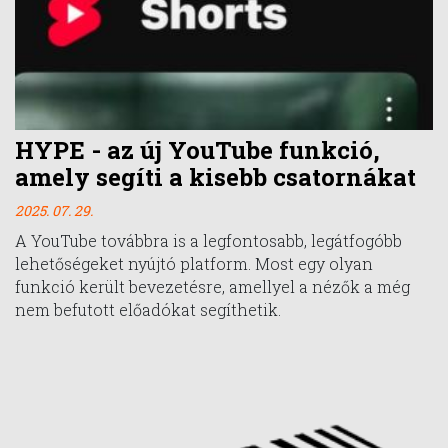
HYPE - az új YouTube funkció,
amely segíti a kisebb csatornákat
2025. 07. 29.
A YouTube továbbra is a legfontosabb, legátfogóbb
lehetőségeket nyújtó platform. Most egy olyan
funkció került bevezetésre, amellyel a nézők a még
nem befutott előadókat segíthetik.