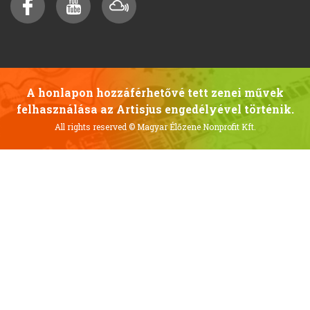
A honlapon hozzáférhetővé tett zenei művek
felhasználása az Artisjus engedélyével történik.
All rights reserved
© Magyar Élőzene Nonprofit Kft.