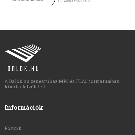
A Dalok.hu zeneáruház MP3 és FLAC formátumban
kínálja felvételeit.
Információk
Rólunk