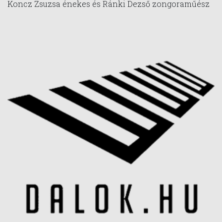
Koncz Zsuzsa énekes és Ránki Dezső zongoraműész