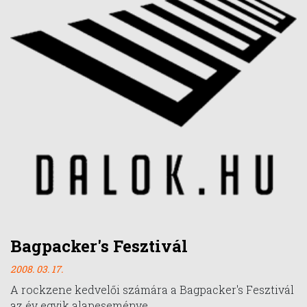
Bagpacker's Fesztivál
2008. 03. 17.
A rockzene kedvelői számára a Bagpacker's Fesztivál
az év egyik alapeseménye.