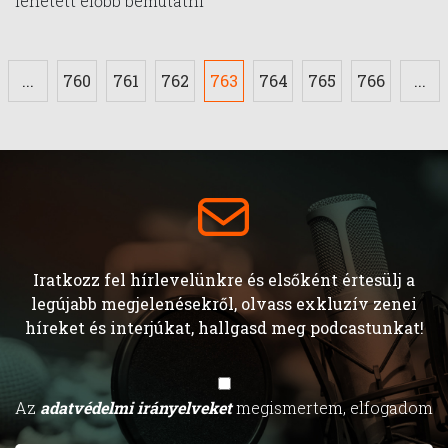
lehetett előbb bemutatni"
...
760
761
762
763
764
765
766
...
Iratkozz fel hírlevelünkre és elsőként értesülj a
legújabb megjelenésekről, olvass exkluzív zenei
híreket és interjúkat, hallgasd meg podcastunkat!
Az
adatvédelmi irányelveket
megismertem, elfogadom