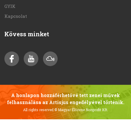
GYIK
Kapcsolat
Kövess minket
A honlapon hozzáférhetővé tett zenei művek
felhasználása az Artisjus engedélyével történik.
All rights reserved
© Magyar Élőzene Nonprofit Kft.