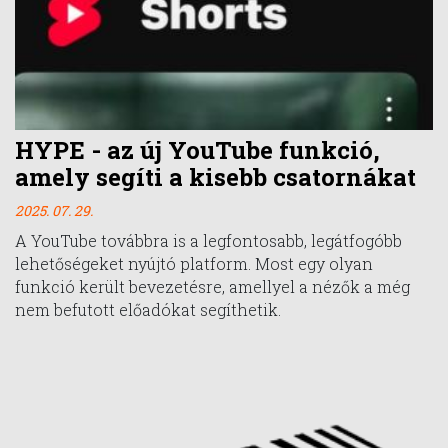
HYPE - az új YouTube funkció,
amely segíti a kisebb csatornákat
2025. 07. 29.
A YouTube továbbra is a legfontosabb, legátfogóbb
lehetőségeket nyújtó platform. Most egy olyan
funkció került bevezetésre, amellyel a nézők a még
nem befutott előadókat segíthetik.