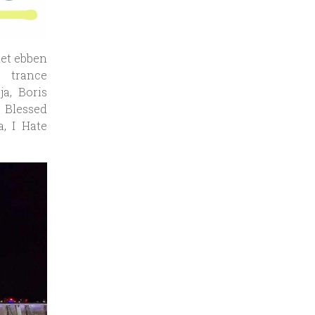
ket ebben
a trance
a, Boris
e Blessed
, I Hate