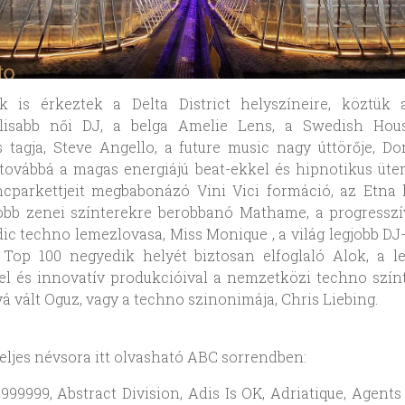
k is érkeztek a Delta District helyszíneire, köztük 
álisabb női DJ, a belga Amelie Lens, a Swedish Hou
 tagja, Steve Angello, a future music nagy úttörője, Do
továbbá a magas energiájú beat-ekkel és hipnotikus üt
ncparkettjeit megbabonázó Vini Vici formáció, az Etna 
obb zenei színterekre berobbanó Mathame, a progresszí
ic techno lemezlovasa, Miss Monique , a világ legjobb DJ-
Top 100 negyedik helyét biztosan elfoglaló Alok, a l
vel és innovatív produkcióival a nemzetközi techno szín
á vált Oguz, vagy a techno szinonimája, Chris Liebing.
teljes névsora itt olvasható ABC sorrendben:
9999999, Abstract Division, Adis Is OK, Adriatique, Agents