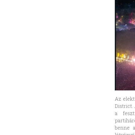
Az elekt
District
a feszt
partihár
benne a
látványá