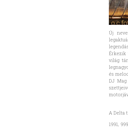
Új neve
legaktu
legendás
Érkezik 
világ tá
legnagy
és melod
DJ Mag 
szettjei
motorjáv
A Delta 
1991, 99