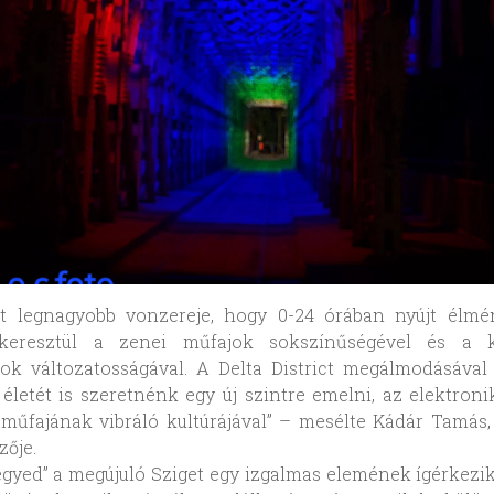
et legnagyobb vonzereje, hogy 0-24 órában nyújt élmé
eresztül a zenei műfajok sokszínűségével és a ku
ok változatosságával. A Delta District megálmodásával 
 életét is szeretnénk egy új szintre emelni, az elektron
űfajának vibráló kultúrájával” – mesélte Kádár Tamás,
zője.
egyed” a megújuló Sziget egy izgalmas elemének ígérkezik