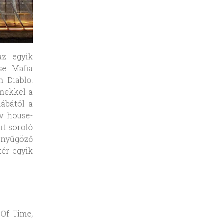
az egyik
se Mafia
n Diablo.
emekkel a
lábától a
v house-
it soroló
enyűgöző
tér egyik
 Of Time,