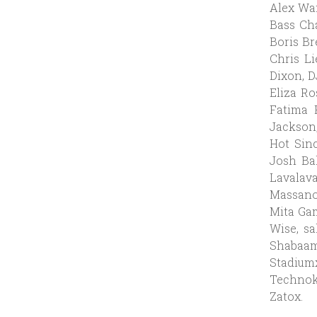
Alex Wan
Bass Ch
Boris Br
Chris Li
Dixon, D
Eliza Ro
Fatima 
Jackson,
Hot Sin
Josh Bak
Lavalava
Massano
Mita Gam
Wise, sa
Shabaam
Stadium
Technoko
Zatox.