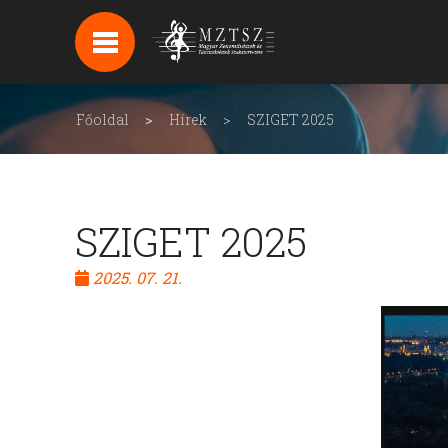
HÍREK
HÍRLEVÉL FELIRATKOZÁS
Főoldal
Hírek
SZIGET 2025
PODCAST
BACKSTAGE BEJELENTKEZÉS
SZIGET 2025
2025. 07. 21.