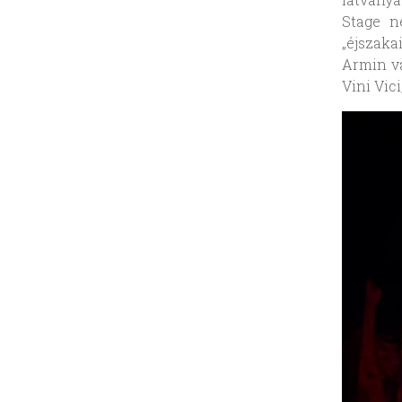
Stage n
„éjszak
Armin va
Vini Vic