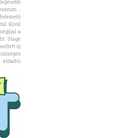
legesebb
osseum ,
 felemelő
al. Kívül
megújul a
ht Stage
ellett új
ensőséges
” előadói