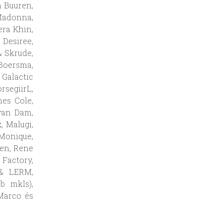
n Buuren,
Madonna,
era Khin,
 Desiree,
& Skrude,
 Boersma,
Galactic
rsegiirL,
es Cole,
 van Dam,
, Malugi,
Monique,
ven, Rene
 Factory,
 & LERM,
b mkls),
 Marco és