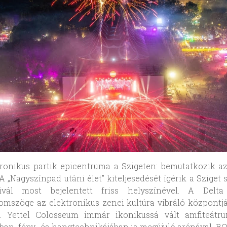
ronikus partik epicentruma a Szigeten: bemutatkozik az
. A „Nagyszínpad utáni élet” kiteljesedését ígérik a Sziget 
ivál most bejelentett friss helyszínével. A Delta 
omszöge az elektronikus zenei kultúra vibráló központjá
 Yettel Colosseum immár ikonikussá vált amfiteátru
ban, fény- és hangtechnikájában is megújuló arénával, B