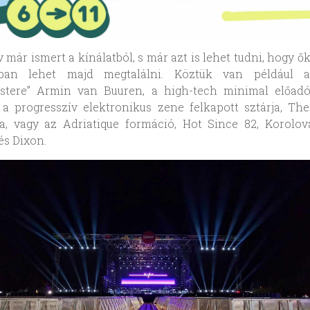
 már ismert a kínálatból, s már azt is lehet tudni, hogy ő
ban lehet majd megtalálni. Köztük van például 
stere” Armin van Buuren, a high-tech minimal előadój
 a progresszív elektronikus zene felkapott sztárja, Th
, vagy az Adriatique formáció, Hot Since 82, Korolova
és Dixon.