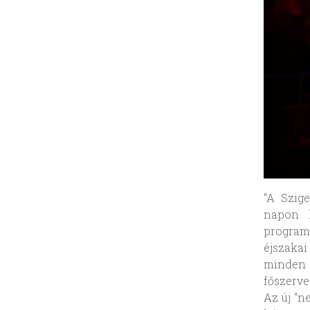
“A Szig
napon k
program
éjszakai
minden m
főszerve
Az új “n