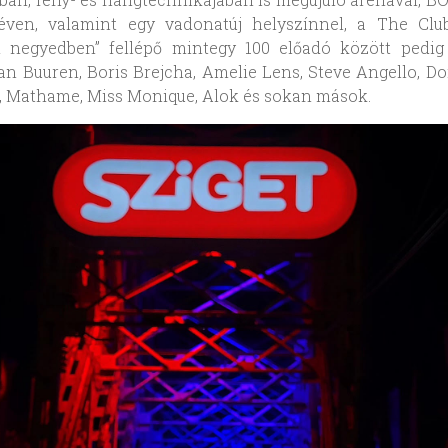
éven, valamint egy vadonatúj helyszínnel, a The Club
ai negyedben” fellépő mintegy 100 előadó között pedig 
n Buuren, Boris Brejcha, Amelie Lens, Steve Angello, Do
i, Mathame, Miss Monique, Alok és sokan mások.