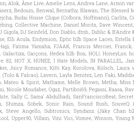
n, Alok, Âme Live, Amelie Lens, Andrea Lane, Armin va
aserz, Bedouin, Benwal, Bernathy, Blawan, The Blessed 
ejcha, Budai House Clique (Colbora, Hoffmann), Carlita, C
ebing, Collective Machine, Daniel Moritz, Dave Wincent,
J Gigola, DJ Seinfeld, Don Diablo, dtnb., Dublic & B'Andre 
se, Elli Acula, Endymion, Eptic b2b Space Laces, Estella
Hajji, Fatima Yamaha, FJAAK, Francis Mercier, Franck, 
 Galactixx, Garçons, Hedex b2b Bou, HOL!, HoneyLuv, ho
ce 82, HOT X, HUNEE, I Hate Models, IN PARALLEL, Jam
er, Juicy Romance, Kitti Kay, Korolova, Kölsch, Laura
 (Tolo & Falcao), Lavern, Layla Benitez, Len Faki, Maddix
, Mateo & Spirit, Mathame, Melle Brown, Metha, Miss 
i, Nicole Moudaber, Oguz, Partiboi69, Pegassi, Raasa, Ra
lute, Sally C, Sama' Abdulhadi, SanFranciscoBeat, Secret
, Shimza, Sobek, Sonic Rain, Sound Rush, SouveQ
x, Steve Angello, Subtronics, Syndanz (Jáky Chan b2
ol, Upper90, Villain, Vini Vici, Vomee, Winson, Young