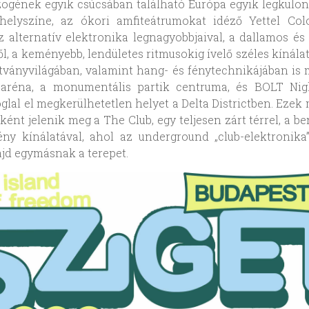
ögének egyik csúcsában található Európa egyik legkülön
álhelyszíne, az ókori amfiteátrumokat idéző Yettel Col
 alternatív elektronika legnagyobbjaival, a dallamos és
ől, a keményebb, lendületes ritmusokig ívelő széles kínálatt
látványvilágában, valamint hang- és fénytechnikájában is 
 aréna, a monumentális partik centruma, és BOLT Nig
glal el megkerülhetetlen helyet a Delta Districtben. Ezek m
ként jelenik meg a The Club, egy teljesen zárt térrel, a b
ny kínálatával, ahol az underground „club-elektronika
jd egymásnak a terepet.