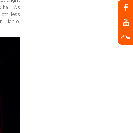
-bal. Az
ott lesz
n Diablo,