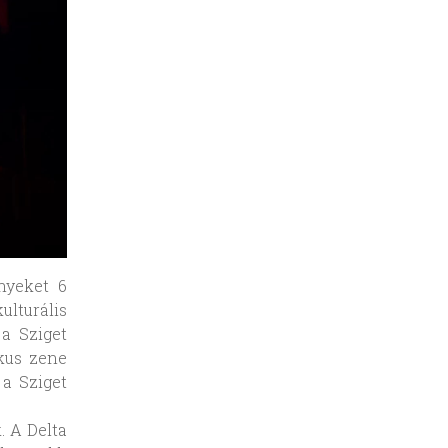
nyeket 6
lturális
a Sziget
ikus zene
 a Sziget
. A Delta