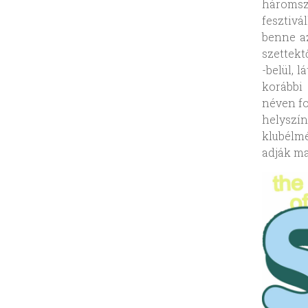
háromsz
fesztiv
benne az
szettekt
-belül, 
korábbi
néven fo
helyszín
klubélmé
adják ma