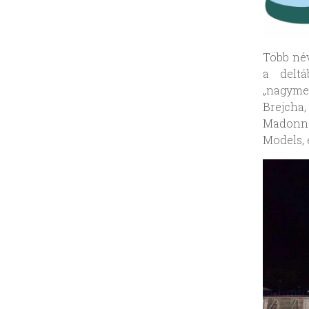
Több név
a deltá
„nagyme
Brejcha,
Madonna
Models, 