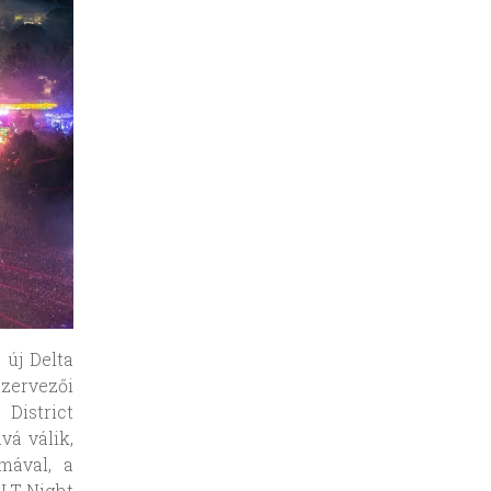
 új Delta
szervezői
District
vá válik,
mával, a
OLT Night