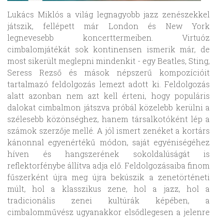
Lukács Miklós a világ legnagyobb jazz zenészekkel
játszik, fellépett már London és New York
legnevesebb koncerttermeiben. Virtuóz
cimbalomjátékát sok kontinensen ismerik már, de
most sikerült meglepni mindenkit - egy Beatles, Sting,
Seress Rezső és mások népszerű kompozícióit
tartalmazó feldolgozás lemezt adott ki. Feldolgozás
alatt azonban nem azt kell érteni, hogy populáris
dalokat cimbalmon játszva próbál közelebb kerülni a
szélesebb közönséghez, hanem társalkotóként lép a
számok szerzője mellé. A jól ismert zenéket a kortárs
kánonnal egyenértékű módon, saját egyéniségéhez
híven és hangszerének sokoldalúságát is
reflektorfénybe állítva adja elő. Feldolgozásaiba finom
fűszerként újra meg újra bekúszik a zenetörténeti
múlt, hol a klasszikus zene, hol a jazz, hol a
tradicionális zenei kultúrák képében, a
cimbalomművész ugyanakkor elsődlegesen a jelenre