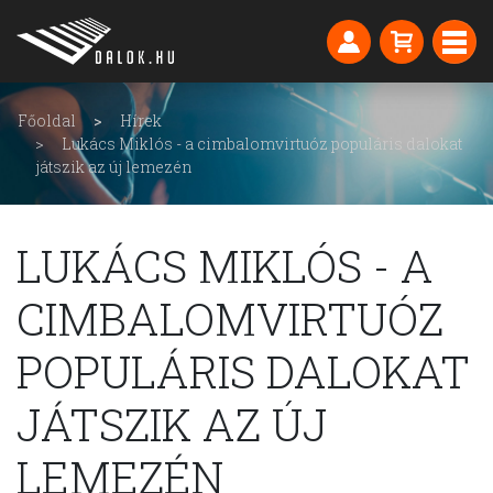
Főoldal
Hírek
Lukács Miklós - a cimbalomvirtuóz populáris dalokat
játszik az új lemezén
LUKÁCS MIKLÓS - A
CIMBALOMVIRTUÓZ
POPULÁRIS DALOKAT
JÁTSZIK AZ ÚJ
LEMEZÉN