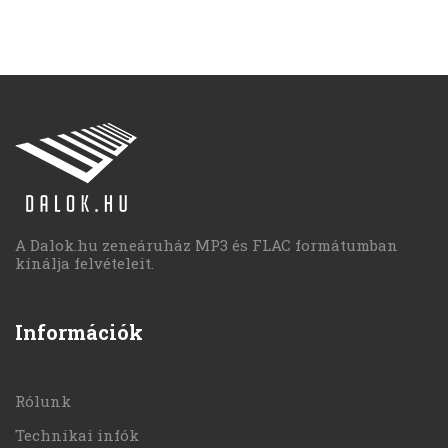
A Dalok.hu zeneáruház MP3 és FLAC formátumban
kínálja felvételeit.
Információk
Rólunk
Technikai infók