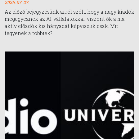
2026. 07. 27.
Az előző bejegyzésünk arról szólt, hogy a nagy kiadók
megegyeznek az AI-vállalatokkal, viszont ők a ma
aktív előadók kis hányadát képviselik csak. Mit
tegyenek a többiek?