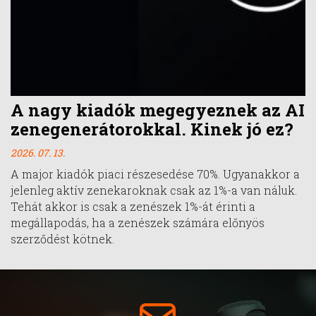
A nagy kiadók megegyeznek az AI
zenegenerátorokkal. Kinek jó ez?
2026. 07. 13.
A major kiadók piaci részesedése 70%. Ugyanakkor a
jelenleg aktív zenekaroknak csak az 1%-a van náluk.
Tehát akkor is csak a zenészek 1%-át érinti a
megállapodás, ha a zenészek számára előnyös
szerződést kötnek.