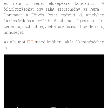
és nem a zenei előképekre koncentrál, A
feldolgozásokat egy saját szerzemény, az Aura –
Hommage à Eötvös Péter egészíti ki, amelyben
Lukács Miklós a közérthető dallamosság és a kortárs
zenei tapasztalat egybeforrasztásával hoz létre új
minőséget.
Az albumot
ITT
tudod letölteni, akár CD minőségben
is.