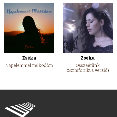
Zséka
Zséka
Napelemmel működöm
Összeérünk
(Szimfonikus verzió)