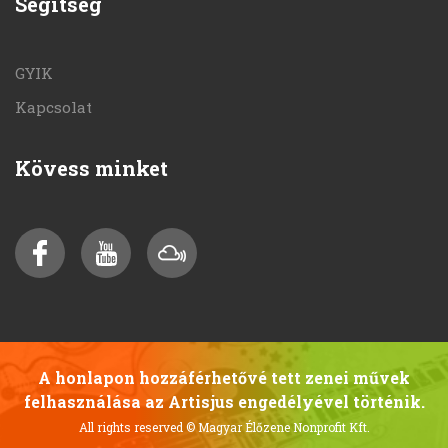
Segítség
GYIK
Kapcsolat
Kövess minket
A honlapon hozzáférhetővé tett zenei művek
felhasználása az Artisjus engedélyével történik.
All rights reserved
© Magyar Élőzene Nonprofit Kft.