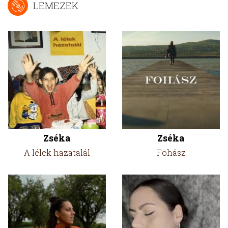
LEMEZEK
Zséka
Zséka
A lélek hazatalál
Fohász