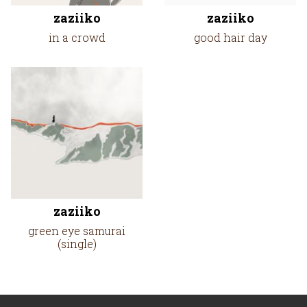
zaziiko
zaziiko
in a crowd
good hair day
zaziiko
green eye samurai
(single)