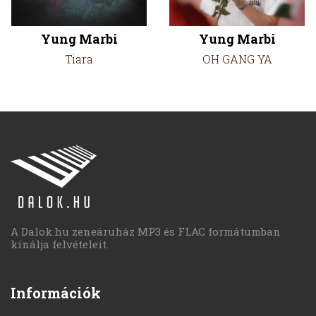
Yung Marbi
Yung Marbi
Tiara
OH GANG YA
A Dalok.hu zeneáruház MP3 és FLAC formátumban
kínálja felvételeit.
Információk