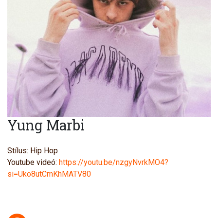
Yung Marbi
Stílus: Hip Hop
Youtube videó:
https://youtu.be/nzgyNvrkMO4?
si=Uko8utCmKhMATV80