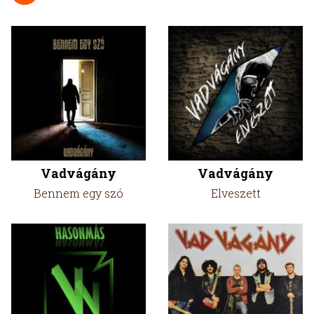
Vadvágány
Vadvágány
Bennem egy szó
Elveszett