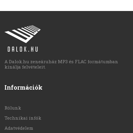
A Dalok.hu zeneáruház MP3 és FLAC formátumban
kínálja felvételeit.
Információk
Rólunk
Technikai infók
Adatvédelem