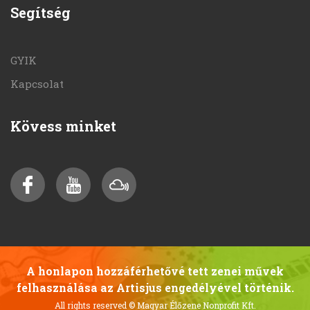
Segítség
GYIK
Kapcsolat
Kövess minket
A honlapon hozzáférhetővé tett zenei művek
felhasználása az Artisjus engedélyével történik.
All rights reserved
© Magyar Élőzene Nonprofit Kft.