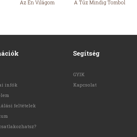
Az Én Világom
A Tűz Mindig Tombol
mációk
Segítség
GYIK
i infók
Kapcsolat
elem
álási feltételek
zum
csatlakozhatsz?