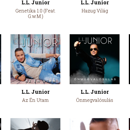
L.L. Junior
L.L. Junior
Genetika 1.0 (Feat.
Hazug Világ
G.w.M.)
L.L. Junior
L.L. Junior
Az Én Utam
Önmegvalósulás