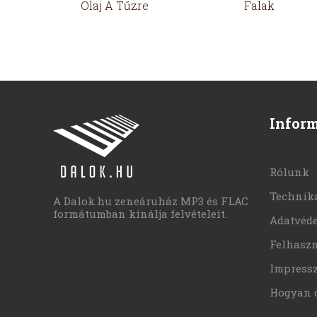
Olaj A Tűzre
Falak
Infor
Rólunk
Technika
A Dalok.hu zeneáruház MP3 és FLAC
formátumban kínálja felvételeit.
Adatvéd
Felhaszn
Impress
Hogyan 