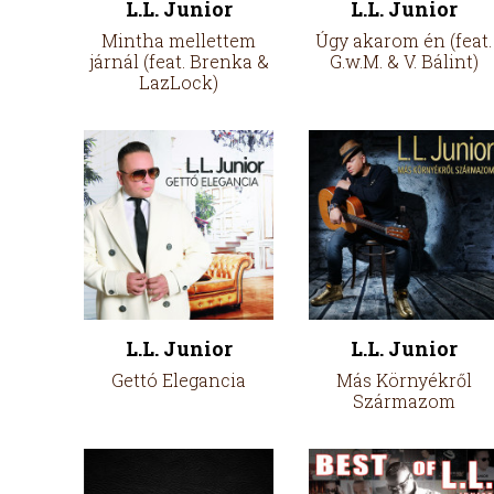
L.L. Junior
L.L. Junior
Mintha mellettem
Úgy akarom én (feat.
járnál (feat. Brenka &
G.w.M. & V. Bálint)
LazLock)
L.L. Junior
L.L. Junior
Gettó Elegancia
Más Környékről
Származom