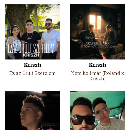
Kriszh
Kriszh
Ez az Őrült Szerelem
Nem kell már (Roland x
Kriszh)