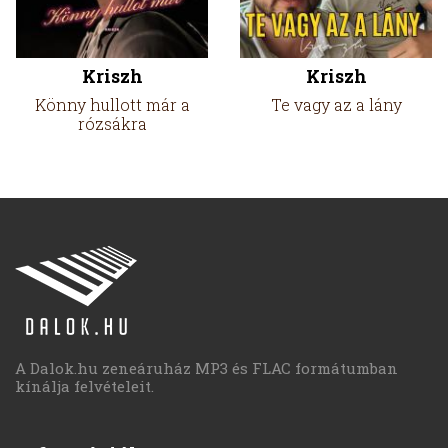
Kriszh
Kriszh
Könny hullott már a
Te vagy az a lány
rózsákra
A Dalok.hu zeneáruház MP3 és FLAC formátumban
kínálja felvételeit.