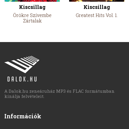
Kiscsillag
Kiscsillag
Örökre Szívembe
Greatest Hits Vol. 1.
Zártalak
A Dalok.hu zeneáruház MP3 és FLAC formátumban
kínálja felvételeit.
Információk