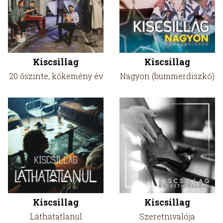
Kiscsillag
Kiscsillag
20 őszinte, kőkemény év
Nagyon (bummerdiszkó)
Kiscsillag
Kiscsillag
Láthatatlanul
Szeretnivalója