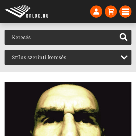
Stílus szerinti keresés