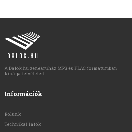
A Dalok.hu zeneáruház MP3 és FLAC formátumban
kínálja felvételeit.
Információk
Rólunk
Technikai infók