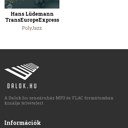
Hans Lüdemann
TransEuropeExpress
PolyJazz
A Dalok.hu zeneáruház MP3 és FLAC formátumban
kínálja felvételeit.
Információk