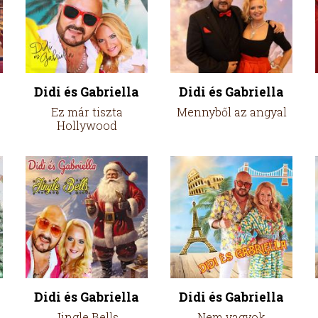
Didi és Gabriella
Didi és Gabriella
Ez már tiszta
Mennyből az angyal
Hollywood
Didi és Gabriella
Didi és Gabriella
Jingle Bells
Nem vagyok