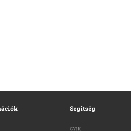
mációk
Segítség
GYIK