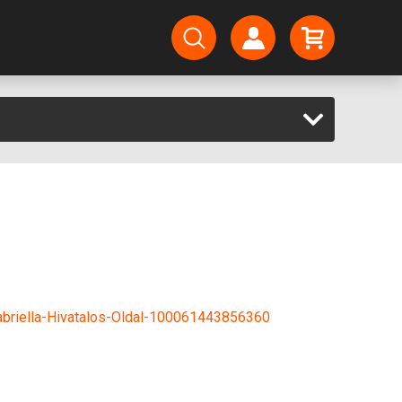
briella-Hivatalos-Oldal-100061443856360