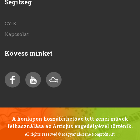
Segítség
GYIK
Kapcsolat
Kövess minket
A honlapon hozzáférhetővé tett zenei művek
felhasználása az Artisjus engedélyével történik.
All rights reserved
© Magyar Élőzene Nonprofit Kft.