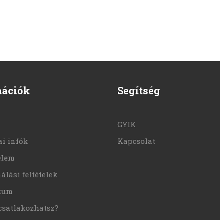
mációk
Segítség
GYIK
i infók
Kapcsolat
elem
álási feltételek
zum
csatlakozhatsz?