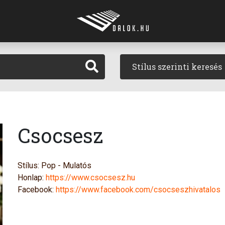
Stílus szerinti keresés
Csocsesz
Stílus: Pop - Mulatós
Honlap:
https://www.csocsesz.hu
Facebook:
https://www.facebook.com/csocseszhivatalos