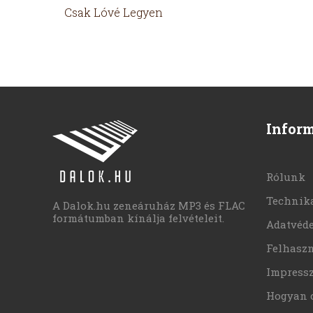
Csak Lóvé Legyen
Infor
Rólunk
Technika
A Dalok.hu zeneáruház MP3 és FLAC
formátumban kínálja felvételeit.
Adatvéd
Felhaszn
Impress
Hogyan 