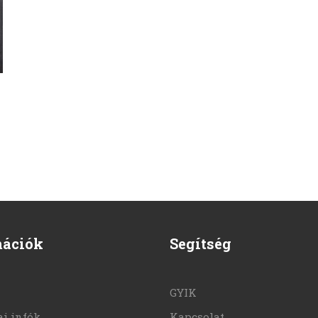
mációk
Segítség
GYIK
i infók
Kapcsolat