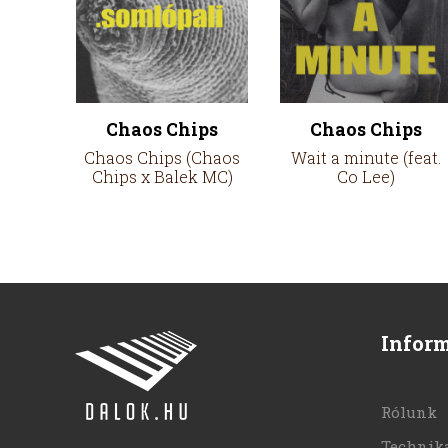
Chaos Chips
Chaos Chips
Chaos Chips (Chaos
Wait a minute (feat.
Chips x Balek MC)
Co Lee)
Infor
Rólunk
Technika