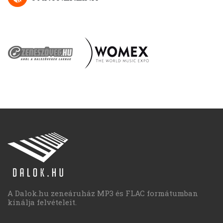
A Dalok.hu zeneáruház MP3 és FLAC formátumban
kínálja felvételeit.