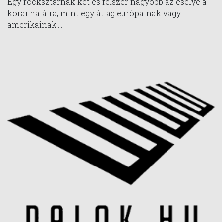
Egy rocksztárnak két és félszer nagyobb az esélye a
korai halálra, mint egy átlag európainak vagy
amerikainak....