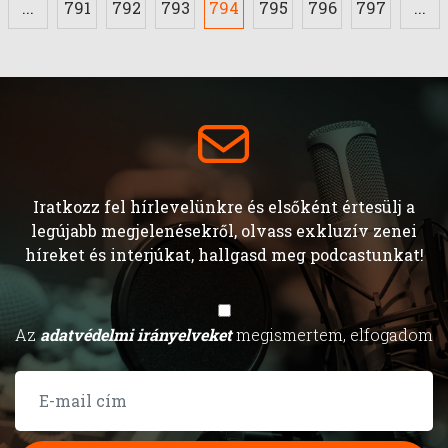
...
791
792
793
794
795
796
797
...
Iratkozz fel hírlevelünkre és elsőként értesülj a
legújabb megjelenésekről, olvass exkluzív zenei
híreket és interjúkat, hallgasd meg podcastunkat!
Az
adatvédelmi irányelveket
megismertem, elfogadom