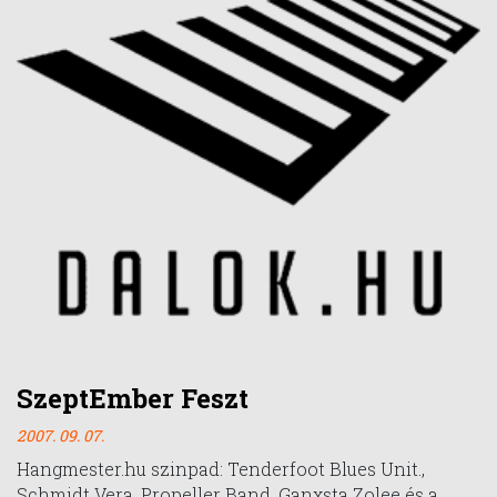
SzeptEmber Feszt
2007. 09. 07.
Hangmester.hu szinpad: Tenderfoot Blues Unit.,
Schmidt Vera, Propeller Band, Ganxsta Zolee és a