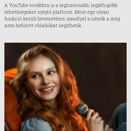
A YouTube továbbra is a legfontosabb, legátfogóbb
lehetőségeket nyújtó platform. Most egy olyan
funkció került bevezetésre, amellyel a nézők a még
nem befutott előadókat segíthetik.