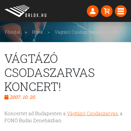
Főoldal
Hírek
Vágtázó Csodaszarvas koncert!
VÁGTÁZÓ
CSODASZARVAS
KONCERT!
2007. 10. 20.
Koncertet ad Budapesten a
Vágtázó Csodaszarvas
, a
FONÓ Budai Zeneházban