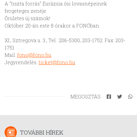
A "tiszta forrás" Eurázsia ősi lovasnépeinek
fergeteges zenéje.
Őrületes új számok!
Október 20-án este 8 órakor a FONÓban.
XI., Sztregova u. 3., Tel.: 206-5300, 203-1752. Fax: 203-
1751
Mail:
fono@fono.hu
Jegyrendelés:
ticket@fono.hu
MEGOSZTÁS
TOVÁBBI HÍREK