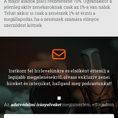
A major kiadók piaci részesedése 70%. Ugyanakkor a
jelenleg aktív zenekaroknak csak az 1%-a van náluk.
Tehát akkor is csak a zenészek 1%-át érinti a
megállapodás, ha a zenészek számára előnyös
szerződést kötnek.
Iratkozz fel hírlevelünkre és elsőként értesülj a
legújabb megjelenésekről, olvass exkluzív zenei
híreket és interjúkat, hallgasd meg podcastunkat!
Az
adatvédelmi irányelveket
megismertem, elfogadom