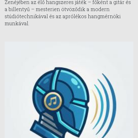
Zenéjében az élő hangszeres játék – főként a gitár és
a billentyű – mesterien ötvöződik a modern
stúdiótechnikával és az aprólékos hangmérnöki
munkával.