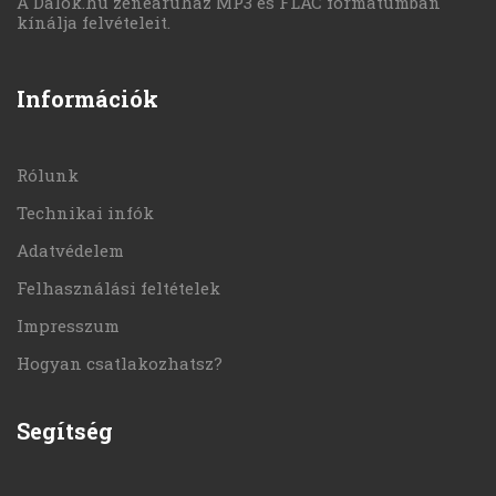
A Dalok.hu zeneáruház MP3 és FLAC formátumban
kínálja felvételeit.
Információk
Rólunk
Technikai infók
Adatvédelem
Felhasználási feltételek
Impresszum
Hogyan csatlakozhatsz?
Segítség