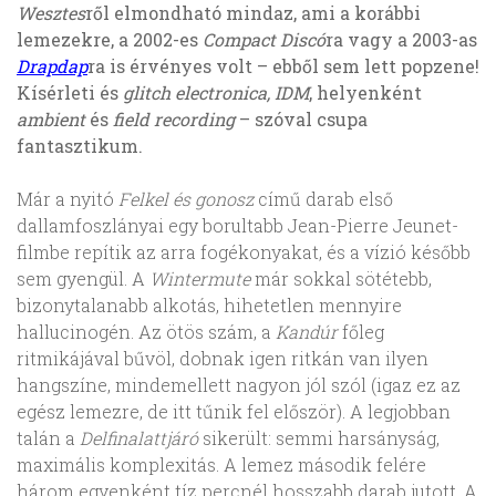
Wesztes
ről elmondható mindaz, ami a korábbi
lemezekre, a 2002-es
Compact Discó
ra vagy a 2003-as
Drapdap
ra is érvényes volt – ebből sem lett popzene!
Kísérleti és
glitch electronica, IDM
, helyenként
ambient
és
field recording
– szóval csupa
fantasztikum.
Már a nyitó
Felkel és gonosz
című darab első
dallamfoszlányai egy borultabb Jean-Pierre Jeunet-
filmbe repítik az arra fogékonyakat, és a vízió később
sem gyengül. A
Wintermute
már sokkal sötétebb,
bizonytalanabb alkotás, hihetetlen mennyire
hallucinogén. Az ötös szám, a
Kandúr
főleg
ritmikájával bűvöl, dobnak igen ritkán van ilyen
hangszíne, mindemellett nagyon jól szól (igaz ez az
egész lemezre, de itt tűnik fel először). A legjobban
talán a
Delfinalattjáró
sikerült: semmi harsányság,
maximális komplexitás. A lemez második felére
három egyenként tíz percnél hosszabb darab jutott. A