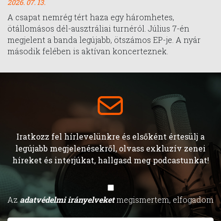
2026. 07. 13.
A csapat nemrég tért haza egy háromhetes,
ötállomásos dél-ausztráliai turnéról. Július 7-én
megjelent a banda legújabb, ötszámos EP-je. A nyár
második felében is aktívan koncerteznek.
Iratkozz fel hírlevelünkre és elsőként értesülj a
legújabb megjelenésekről, olvass exkluzív zenei
híreket és interjúkat, hallgasd meg podcastunkat!
Az
adatvédelmi irányelveket
megismertem, elfogadom