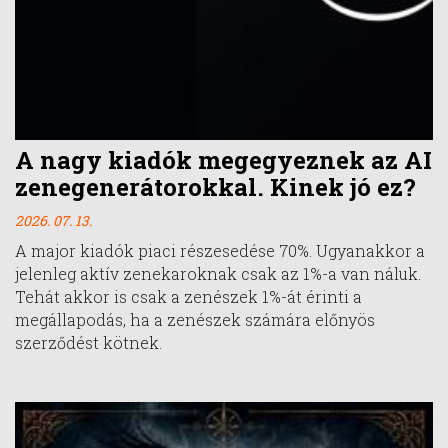
A nagy kiadók megegyeznek az AI
zenegenerátorokkal. Kinek jó ez?
2026. 07. 13.
A major kiadók piaci részesedése 70%. Ugyanakkor a
jelenleg aktív zenekaroknak csak az 1%-a van náluk.
Tehát akkor is csak a zenészek 1%-át érinti a
megállapodás, ha a zenészek számára előnyös
szerződést kötnek.