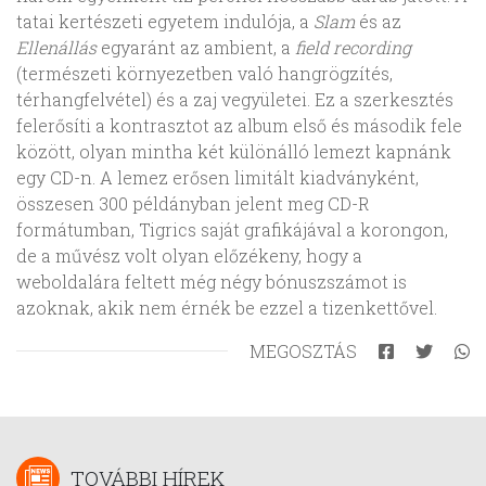
tatai kertészeti egyetem indulója, a
Slam
és az
Ellenállás
egyaránt az ambient, a
field recording
(természeti környezetben való hangrögzítés,
térhangfelvétel) és a zaj vegyületei. Ez a szerkesztés
felerősíti a kontrasztot az album első és második fele
között, olyan mintha két különálló lemezt kapnánk
egy CD-n. A lemez erősen limitált kiadványként,
összesen 300 példányban jelent meg CD-R
formátumban, Tigrics saját grafikájával a korongon,
de a művész volt olyan előzékeny, hogy a
weboldalára feltett még négy bónuszszámot is
azoknak, akik nem érnék be ezzel a tizenkettővel.
MEGOSZTÁS
TOVÁBBI HÍREK