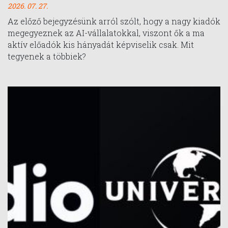
2026. 07. 27.
Az előző bejegyzésünk arról szólt, hogy a nagy kiadók
megegyeznek az AI-vállalatokkal, viszont ők a ma
aktív előadók kis hányadát képviselik csak. Mit
tegyenek a többiek?