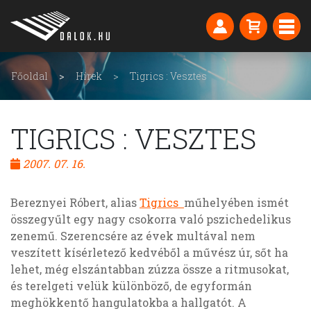
Főoldal
Hírek
Tigrics : Vesztes
TIGRICS : VESZTES
2007. 07. 16.
Bereznyei Róbert, alias
Tigrics
műhelyében ismét
összegyűlt egy nagy csokorra való pszichedelikus
zenemű. Szerencsére az évek multával nem
veszített kísérletező kedvéből a művész úr, sőt ha
lehet, még elszántabban zúzza össze a ritmusokat,
és terelgeti velük különböző, de egyformán
meghökkentő hangulatokba a hallgatót. A