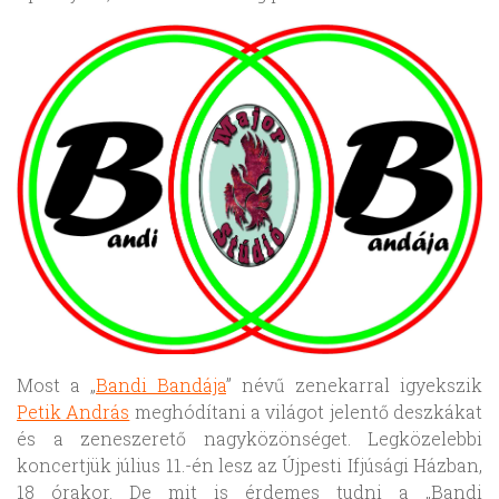
Most a „
Bandi Bandája
” névű zenekarral igyekszik
Petik András
meghódítani a világot jelentő deszkákat
és a zeneszerető nagyközönséget. Legközelebbi
koncertjük július 11.-én lesz az Újpesti Ifjúsági Házban,
18 órakor. De mit is érdemes tudni a „Bandi