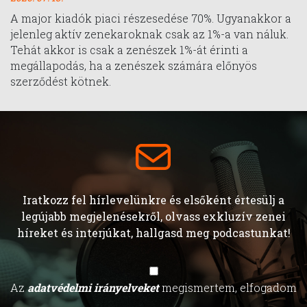
A major kiadók piaci részesedése 70%. Ugyanakkor a
jelenleg aktív zenekaroknak csak az 1%-a van náluk.
Tehát akkor is csak a zenészek 1%-át érinti a
megállapodás, ha a zenészek számára előnyös
szerződést kötnek.
Iratkozz fel hírlevelünkre és elsőként értesülj a
legújabb megjelenésekről, olvass exkluzív zenei
híreket és interjúkat, hallgasd meg podcastunkat!
Az
adatvédelmi irányelveket
megismertem, elfogadom