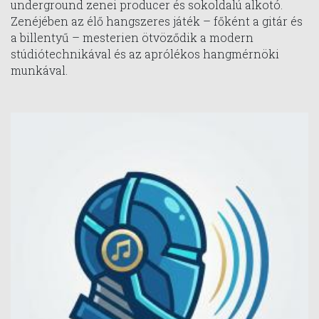
underground zenei producer és sokoldalú alkotó.
Zenéjében az élő hangszeres játék – főként a gitár és
a billentyű – mesterien ötvöződik a modern
stúdiótechnikával és az aprólékos hangmérnöki
munkával.