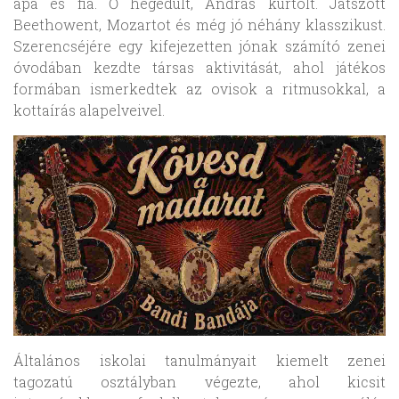
apa és fia. Ő hegedült, András kürtölt. Játszott
Beethowent, Mozartot és még jó néhány klasszikust.
Szerencséjére egy kifejezetten jónak számító zenei
óvodában kezdte társas aktivitását, ahol játékos
formában ismerkedtek az ovisok a ritmusokkal, a
kottaírás alapelveivel.
Általános iskolai tanulmányait kiemelt zenei
tagozatú osztályban végezte, ahol kicsit