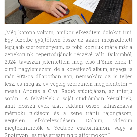
„Még katona voltam, amikor elkezdtem dalokat írni.
Egy füzetbe gyűjtöttem össze az akkor megszületett
legújabb szerzeményeim, és több közülük mára már a
zenekarunk repertoárjának részévé vált. Dalaimból,
2024. tavaszán jelentettem meg, első „Főnix ének I.”
című nagylemezem, de a következő album, anyaga is
már 80%-os állapotban van, nemsokára az is teljes
lesz, és még az év végéig szeretném megjelentetni –
meséli András a Civil Rádió stúdiójában, az interjú
során. A felvételek a saját stúdiómban készülnek,
amit hosszú évek alatt raktam össze, kihasználva
mérnöki tudásom és a zene iránti rajongásom,
végtelen elköteleződésem. Dalaim, videóim
megtekinthetők a Youtube csatornámon, vagy a
Spotifyon , és más streaming platformokon.”