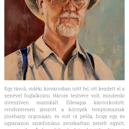
Egy távoli, vidéki kisvárosban nőtt fel, ott kezdett el a
zenével foglalkozni. Három testvére volt, mindenki
intenzíven muzsikált. Édesapja kántorkodott,
rendszeresen játszott a környék templomainak
jónéhány orgonáján, és volt rá példa, hogy egy és
ugyanazon szimfonikus zenekarban zenélt együtt,