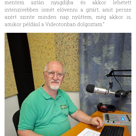
mentem aztán nyugdíjba és akkor lehetett
intenzívebben ismét elővenni a gitárt, amit persze
azért szinte minden nap nyűttem, még akkor is,
amikor például a Videotonban dolgoztam.”