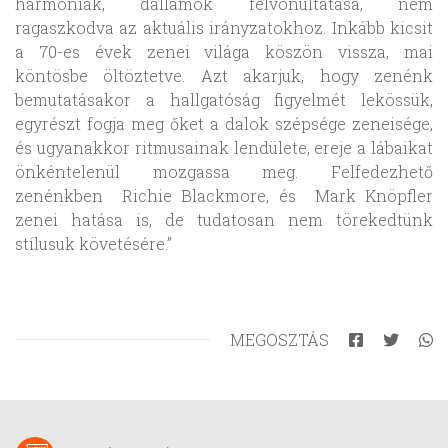
harmóniák, dallamok felvonultatása, nem
ragaszkodva az aktuális irányzatokhoz. Inkább kicsit
a 70-es évek zenei világa köszön vissza, mai
köntösbe öltöztetve. Azt akarjuk, hogy zenénk
bemutatásakor a hallgatóság figyelmét lekössük,
egyrészt fogja meg őket a dalok szépsége zeneisége,
és ugyanakkor ritmusainak lendülete, ereje a lábaikat
önkéntelenül mozgassa meg. Felfedezhető
zenénkben Richie Blackmore, és Mark Knöpfler
zenei hatása is, de tudatosan nem törekedtünk
stílusuk követésére.”
MEGOSZTÁS