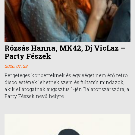
Rózsás Hanna, MK42, Dj VicLaz –
Party Fészek
2026. 07. 28.
Fergeteges koncerteknek és egy véget nem érő retro
disco estének lehetnek szem és fültanúi mindazok,
akik ellátogatnak augusztus 1-jén Balatonszárszóra, a
Party Fészek nevű helyre