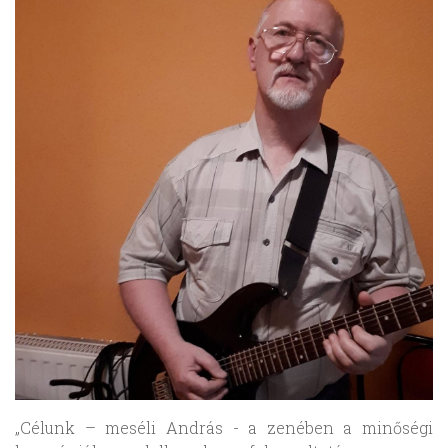
„Célunk – meséli András - a zenében a minőségi