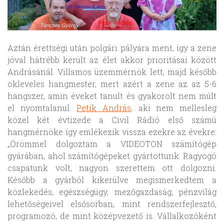
Aztán érettségi után polgári pályára ment, így a zene
jóval hátrébb került az élet akkor prioritásai között
Andrásánál. Villamos üzemmérnök lett, majd később
okleveles hangmester, mert azért a zene az az 5-6
hangszer, amin éveket tanult és gyakorolt nem múlt
el nyomtalanul.
Petik András,
aki nem mellesleg
közel két évtizede a Civil Rádió első számú
hangmérnöke így emlékezik vissza ezekre az évekre:
„Örömmel dolgoztam a VIDEOTON számítógép
gyárában, ahol számítógépeket gyártottunk. Ragyogó
csapatunk volt, nagyon szerettem ott dolgozni.
Később a gyárból kikerülve megismerkedtem a
közlekedés, egészségügy, mezőgazdaság, pénzvilág
lehetőségeivel elsősorban, mint rendszerfejlesztő,
programozó, de mint középvezető is. Vállalkozóként