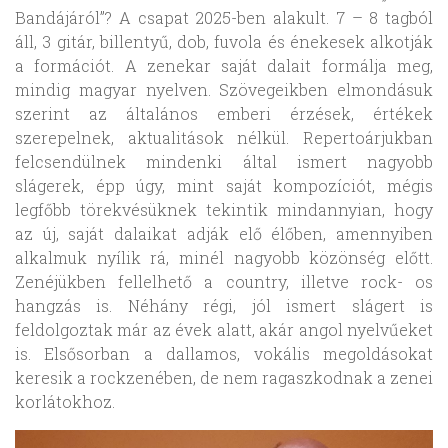
Bandájáról”? A csapat 2025-ben alakult. 7 – 8 tagból
áll, 3 gitár, billentyű, dob, fuvola és énekesek alkotják
a formációt. A zenekar saját dalait formálja meg,
mindig magyar nyelven. Szövegeikben elmondásuk
szerint az általános emberi érzések, értékek
szerepelnek, aktualitások nélkül. Repertoárjukban
felcsendülnek mindenki által ismert nagyobb
slágerek, épp úgy, mint saját kompozíciót, mégis
legfőbb törekvésüknek tekintik mindannyian, hogy
az új, saját dalaikat adják elő élőben, amennyiben
alkalmuk nyílik rá, minél nagyobb közönség előtt.
Zenéjükben fellelhető a country, illetve rock- os
hangzás is. Néhány régi, jól ismert slágert is
feldolgoztak már az évek alatt, akár angol nyelvűeket
is. Elsősorban a dallamos, vokális megoldásokat
keresik a rockzenében, de nem ragaszkodnak a zenei
korlátokhoz.