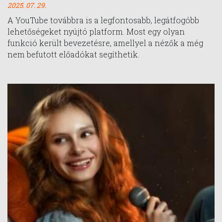
2025. 07. 29.
A YouTube továbbra is a legfontosabb, legátfogóbb
lehetőségeket nyújtó platform. Most egy olyan
funkció került bevezetésre, amellyel a nézők a még
nem befutott előadókat segíthetik.