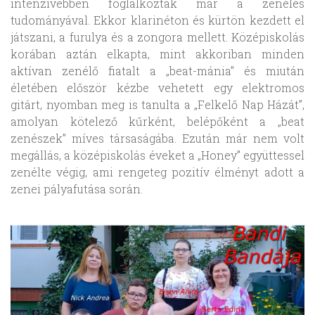
intenzívebben foglalkoztak már a zenélés
tudományával. Ekkor klarinéton és kürtön kezdett el
játszani, a furulya és a zongora mellett. Középiskolás
korában aztán elkapta, mint akkoriban minden
aktívan zenélő fiatalt a „beat-mánia” és miután
életében először kézbe vehetett egy elektromos
gitárt, nyomban meg is tanulta a „Felkelő Nap Házát”,
amolyan kötelező kűrként, belépőként a „beat
zenészek” míves társaságába. Ezután már nem volt
megállás, a középiskolás éveket a „Honey” együttessel
zenélte végig, ami rengeteg pozitív élményt adott a
zenei pályafutása során.