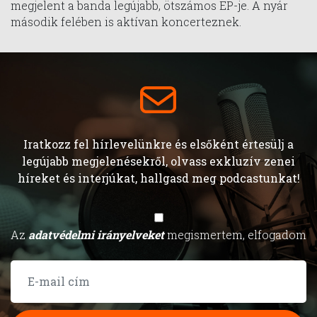
megjelent a banda legújabb, ötszámos EP-je. A nyár
második felében is aktívan koncerteznek.
Iratkozz fel hírlevelünkre és elsőként értesülj a
legújabb megjelenésekről, olvass exkluzív zenei
híreket és interjúkat, hallgasd meg podcastunkat!
Az
adatvédelmi irányelveket
megismertem, elfogadom