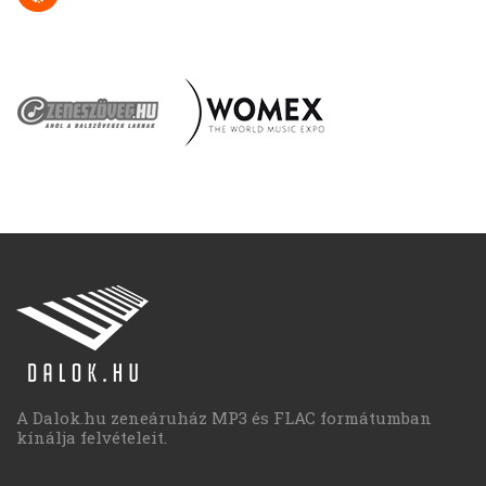
A Dalok.hu zeneáruház MP3 és FLAC formátumban
kínálja felvételeit.