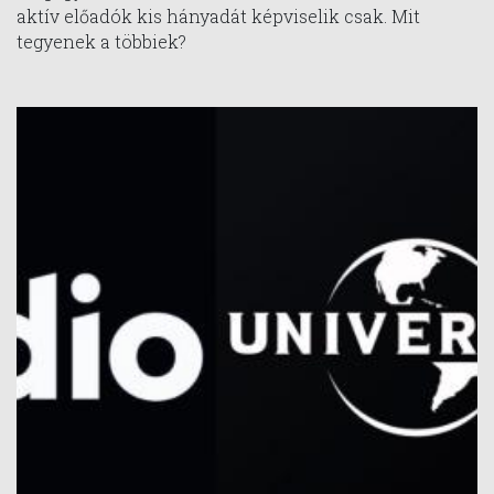
aktív előadók kis hányadát képviselik csak. Mit
tegyenek a többiek?