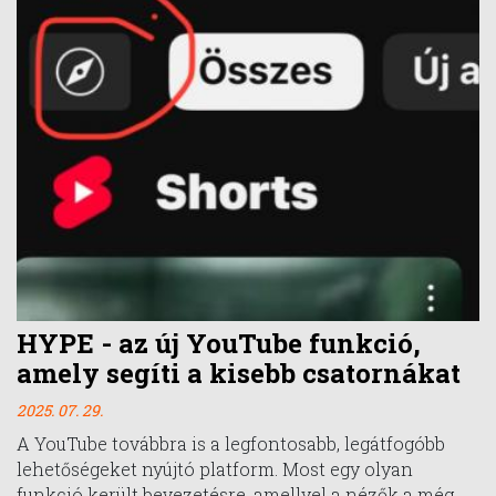
HYPE - az új YouTube funkció,
amely segíti a kisebb csatornákat
2025. 07. 29.
A YouTube továbbra is a legfontosabb, legátfogóbb
lehetőségeket nyújtó platform. Most egy olyan
funkció került bevezetésre, amellyel a nézők a még