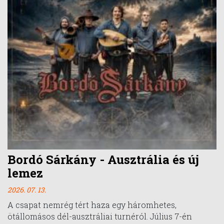
Bordó Sárkány - Ausztrália és új
lemez
2026. 07. 13.
A csapat nemrég tért haza egy háromhetes,
ötállomásos dél-ausztráliai turnéról. Július 7-én