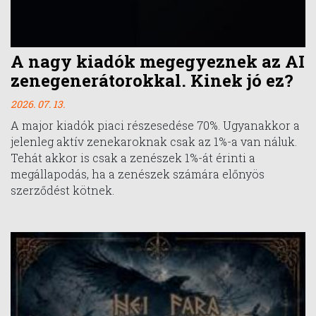
A nagy kiadók megegyeznek az AI
zenegenerátorokkal. Kinek jó ez?
2026. 07. 13.
A major kiadók piaci részesedése 70%. Ugyanakkor a
jelenleg aktív zenekaroknak csak az 1%-a van náluk.
Tehát akkor is csak a zenészek 1%-át érinti a
megállapodás, ha a zenészek számára előnyös
szerződést kötnek.