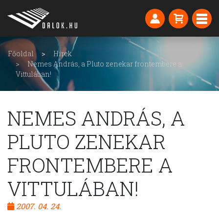
Főoldal
Hírek
Nemes András, a Pluto zenekar frontembere a
Vittulában!
NEMES ANDRÁS, A
PLUTO ZENEKAR
FRONTEMBERE A
VITTULÁBAN!
2007. 04. 24.