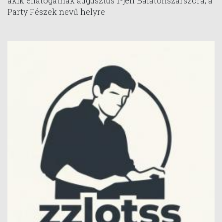
akik ellátogatnak augusztus 1-jén Balatonszárszóra, a
Party Fészek nevű helyre