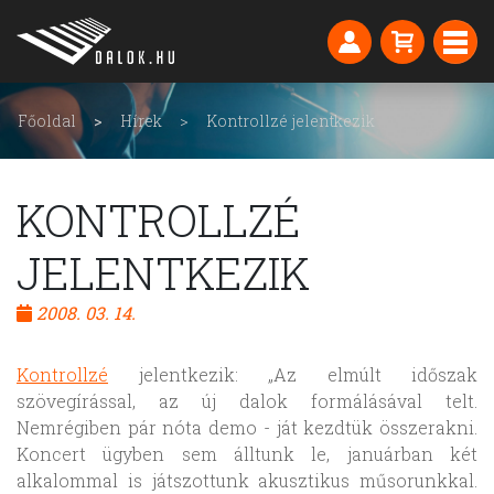
Főoldal
Hírek
Kontrollzé jelentkezik
KONTROLLZÉ
JELENTKEZIK
2008. 03. 14.
Kontrollzé
jelentkezik: „Az elmúlt időszak
szövegírással, az új dalok formálásával telt.
Nemrégiben pár nóta demo - ját kezdtük összerakni.
Koncert ügyben sem álltunk le, januárban két
alkalommal is játszottunk akusztikus műsorunkkal.