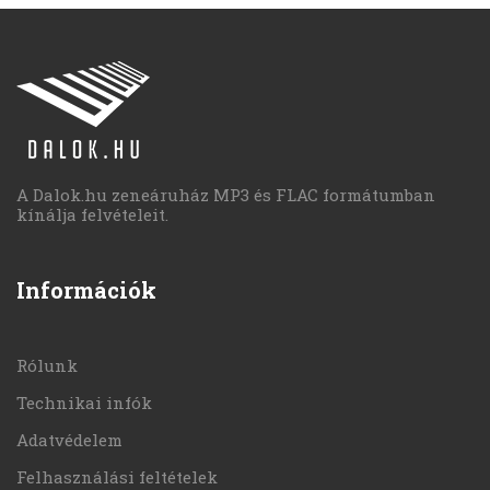
A Dalok.hu zeneáruház MP3 és FLAC formátumban
kínálja felvételeit.
Információk
Rólunk
Technikai infók
Adatvédelem
Felhasználási feltételek