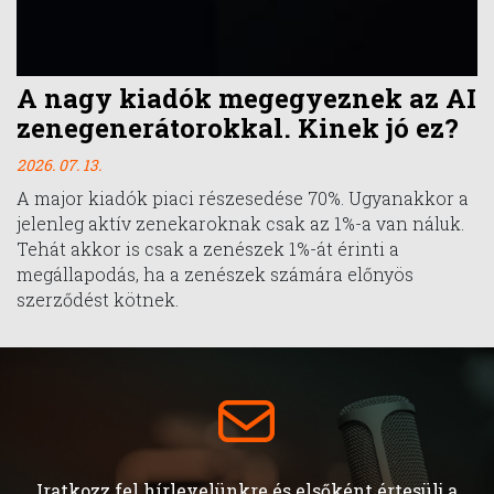
A nagy kiadók megegyeznek az AI
zenegenerátorokkal. Kinek jó ez?
2026. 07. 13.
A major kiadók piaci részesedése 70%. Ugyanakkor a
jelenleg aktív zenekaroknak csak az 1%-a van náluk.
Tehát akkor is csak a zenészek 1%-át érinti a
megállapodás, ha a zenészek számára előnyös
szerződést kötnek.
Iratkozz fel hírlevelünkre és elsőként értesülj a