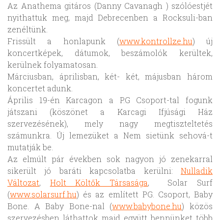
Az Anathema gitáros (Danny Cavanagh ) szólóestjét
nyithattuk meg, majd Debrecenben a Rocksuli-ban
zenéltünk.
Frissült a honlapunk (
www.kontrollze.hu
) új
koncertképek, dátumok, beszámolók kerültek,
kerülnek folyamatosan.
Márciusban, áprilisban, két- két, májusban három
koncertet adunk.
Április 19-én Karcagon a P.G Csoport-tal fogunk
játszani (köszönet a Karcagi Ifjúsági Ház
szervezésének), mely nagy megtiszteltetés
számunkra. Új lemezüket a Nem sietünk sehová-t
mutatják be.
Az elmúlt pár években sok nagyon jó zenekarral
sikerült jó baráti kapcsolatba kerülni:
Nulladik
Változat
,
Holt Költők Társasága
, Solar Surf
(
www.solarsurf.hu
) és az említett PG. Csoport, Baby
Bone. A Baby Bone-nal (
www.babybone.hu
) közös
szervezésben láthattok majd együtt bennünket több