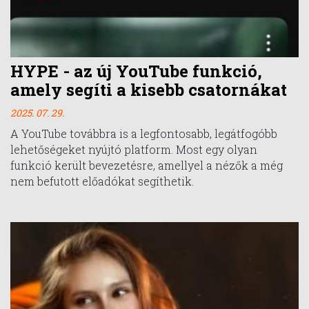
HYPE - az új YouTube funkció,
amely segíti a kisebb csatornákat
2025. 07. 29.
A YouTube továbbra is a legfontosabb, legátfogóbb
lehetőségeket nyújtó platform. Most egy olyan
funkció került bevezetésre, amellyel a nézők a még
nem befutott előadókat segíthetik.