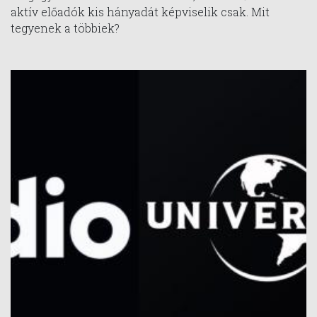
aktív előadók kis hányadát képviselik csak. Mit
tegyenek a többiek?