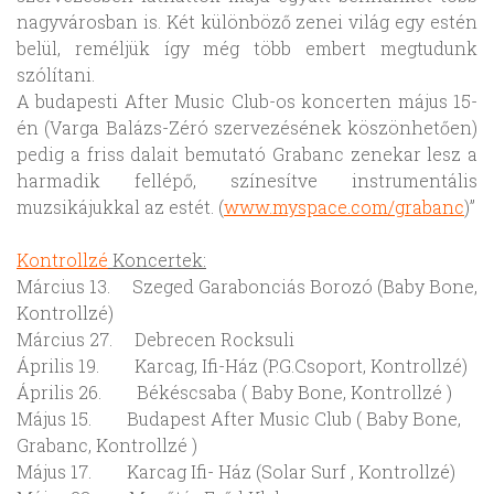
nagyvárosban is. Két különböző zenei világ egy estén
belül, reméljük így még több embert megtudunk
szólítani.
A budapesti After Music Club-os koncerten május 15-
én (Varga Balázs-Zéró szervezésének köszönhetően)
pedig a friss dalait bemutató Grabanc zenekar lesz a
harmadik fellépő, színesítve instrumentális
muzsikájukkal az estét. (
www.myspace.com/grabanc
)”
Kontrollzé
Koncertek:
Március 13. Szeged Garabonciás Borozó (Baby Bone,
Kontrollzé)
Március 27. Debrecen Rocksuli
Április 19. Karcag, Ifi-Ház (P.G.Csoport, Kontrollzé)
Április 26. Békéscsaba ( Baby Bone, Kontrollzé )
Május 15. Budapest After Music Club ( Baby Bone,
Grabanc, Kontrollzé )
Május 17. Karcag Ifi- Ház (Solar Surf , Kontrollzé)